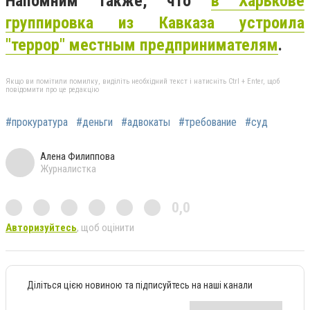
Напомним также, что
в Харькове
группировка из Кавказа устроила
"террор" местным предпринимателям
.
Якщо ви помітили помилку, виділіть необхідний текст і натисніть Ctrl + Enter, щоб
повідомити про це редакцію
#прокуратура
#деньги
#адвокаты
#требование
#суд
Алена Филиппова
Журналистка
0,0
Авторизуйтесь
, щоб оцінити
Діліться цією новиною та підписуйтесь на наші канали