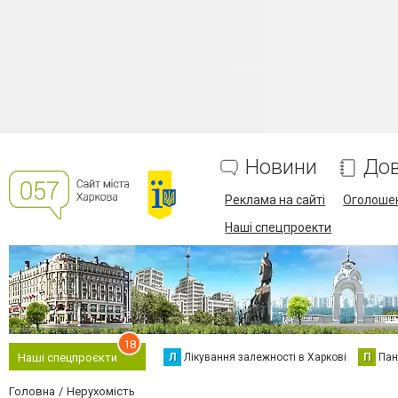
Новини
Дов
Реклама на сайті
Оголоше
Наші спецпроекти
18
Л
Лікування залежності в Харкові
П
Пан
Наші спецпроєкти
Головна
Нерухомість