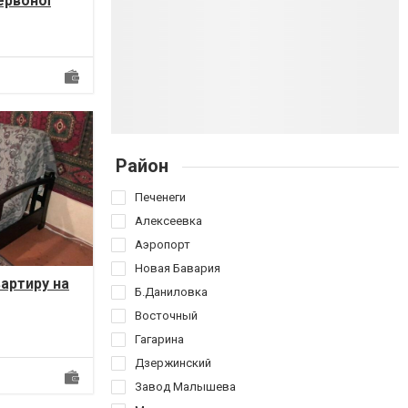
Червоної
ро Салт...
Район
Печенеги
Алексеевка
Аэропорт
Новая Бавария
вартиру на
Б.Даниловка
Восточный
До ст.
Гагарина
Дзержинский
Завод Малышева