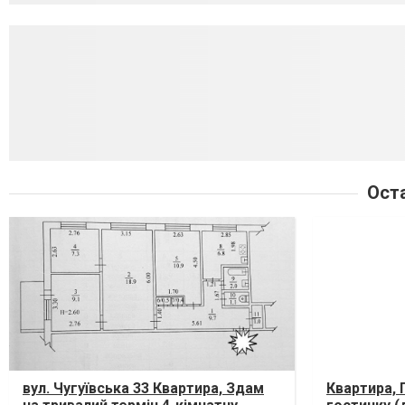
Ост
вул. Чугуївська 33 Квартира, Здам
Квартира,