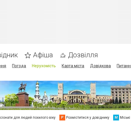
ідник
Афіша
Дозвілля
ння
Погода
Нерухомість
Карта міста
Довідкова
Питанн
сіонати для людей похилого віку
Р
Розміститися у довіднику
М
Міські