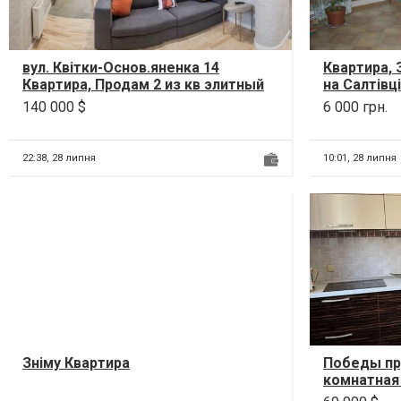
вул. Квітки-Основ.яненка 14
Квартира, 
Квартира, Продам 2 из кв элитный
на Салтівці
новострой ЖК Квитка ул.Квитки-
16. Ст. мет
140 000 $
6 000 грн.
Основьяне...
22:38,
28 липня
10:01,
28 липня
Зніму Квартира
Победы пр,
комнатная 
закрывает