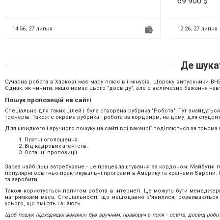
69 900 $
Алексеевка,
14:56,
27 липня
12:26,
27 липня
Де шука
Сучасна робота в Харкові має масу плюсів і мінусів. Щороку випускники ВНЗ
Однак, як чинити, якщо немає цього "досвіду", але є величезне бажання на
Пошук пропозицій на сайті
Спеціально для таких цілей і була створена рубрика "Робота". Тут знайдуться п
тренерів. Також є окрема рубрика - робота за кордоном, на дому, для студент
Для швидкого і зручного пошуку на сайті всі вакансії поділяються за трьома 
Платні оголошення.
Від кадрових агентств.
Останні пропозиції.
Зараз найбільш затребуване - це працевлаштування за кордоном. Майбутні пр
популярні освітньо-практикувальні програми в Америку та країнами Європи. 
та заробити.
Також користується попитом робота в інтернеті. Це можуть бути менеджери,
напрямками маса. Спеціальності, що нещодавно з'явилися, розвиваються т
усього, що вміють і знають.
Щоб пошук підходящої вакансії був зручним, праворуч є поля - освіта, досвід робот