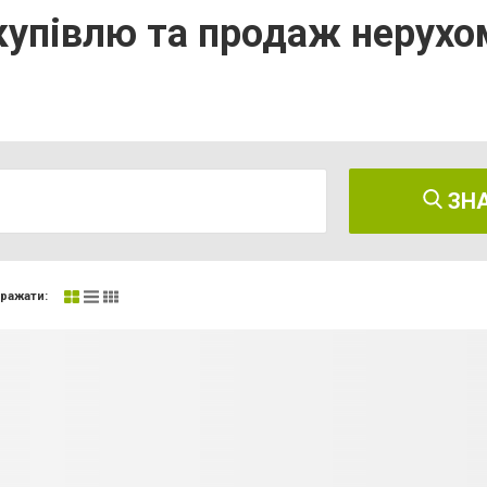
купівлю та продаж нерухо
ЗН
ражати: