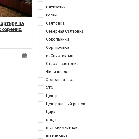
Пятихатки
Рогань
вартиру на
Салтовка
ескорених.
Северная Салтовка
 мет...
Сокольники
Сортировка
м. Спортивная
Старая салтовка
Филипповка
Холодная гора
ХТЗ
Центр
Центральный рынок
Цирк
ЮЖД
Южнопроектная
Шатиловка