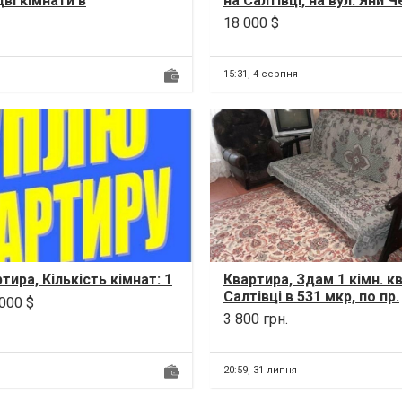
дві кімнати в
на Салтівці, на вул. Яни 
й квартирі) на Салтівці,
(Родниковая). До ст. мет
18 000 $
...
15:31,
4 серпня
тира, Кількість кімнат: 1
Квартира, Здам 1 кімн. к
Салтівці в 531 мкр, по пр.
 000 $
Тракторобудівників 105. 
3 800 грн.
метро...
20:59,
31 липня