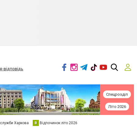
я-відповідь
Спецрозділ
Літо 2026
 служби Харкова
В
Відпочинок літо 2026