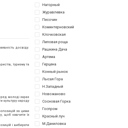
Нагорный
Журавлевка
Песочин
Коминтерновский
Клочковская
Липовая роща
наявність досвіду.
Рашкина Дача
Артема
Герцена
ристів, туризму та
Конный рынок
Лысая Гора
Н.Западный
Новожаново
Серед молоді зараз
ти культуру народу
Сосновая Горка
Госпром
ропозицій за цими
у, щоб навчити їх
Красный луч
М.Даниловка
озицій і вибирати