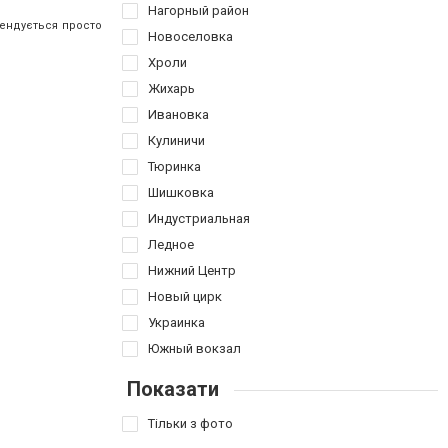
Нагорный район
мендується просто
Новоселовка
Хроли
Жихарь
Ивановка
Кулиничи
Тюринка
Шишковка
Индустриальная
Ледное
Нижний Центр
Новый цирк
Украинка
Южный вокзал
Показати
Тільки з фото