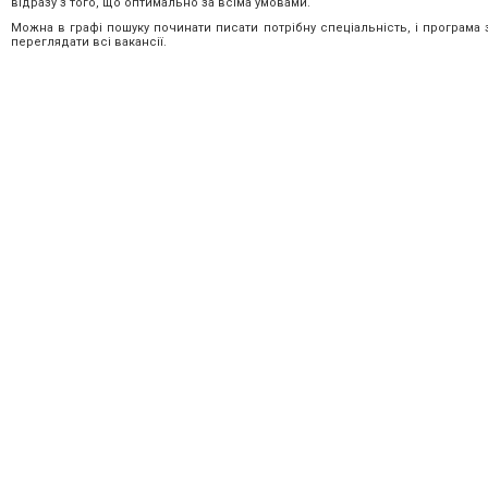
відразу з того, що оптимально за всіма умовами.
Можна в графі пошуку починати писати потрібну спеціальність, і програма
переглядати всі вакансії.