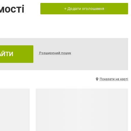
мості
+ Додати оголошення
АЙТИ
Розширений пошук
Показати на карті