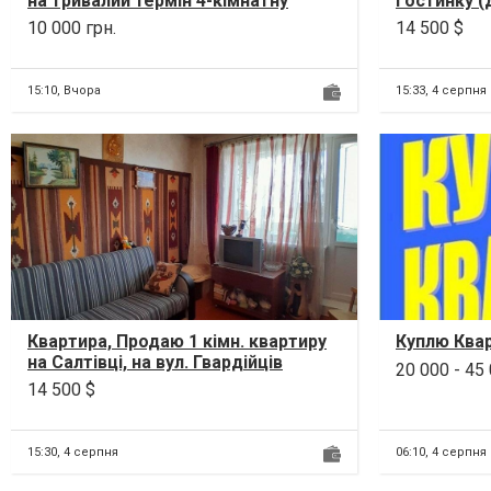
на тривалий термін 4-кімнатну
гостинку (
квартиру для великої родини. Три
трикімнатні
10 000 грн.
14 500 $
спа...
606а мкр на
15:10,
Вчора
15:33,
4 серпня
Квартира, Продаю 1 кімн. квартиру
Куплю Квар
на Салтівці, на вул. Гвардійців
20 000 - 45
Широнінців. До ст. метро Салтівсь...
14 500 $
15:30,
4 серпня
06:10,
4 серпня