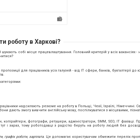
 пр...
ти роботу в Харкові?
 шукають собі місце працевлаштування. Головний критерій у всіх вакансіях - 
вчитися?
ропозиції для працівників усіх галузей - від IT сфери, банків, бухгалтерії до ю
ів.
категоріями:
ацівники надсилають резюме на роботу в Польщі, Чехії, Ізраїлі, Німеччині. 
Вони дають змогу вивчити англійську мову, поспілкуватися з місцевими, пізна
 копірайтери, фотографи, ретушери, адміністратори, SMM, SEO, IT фахівці. П
ут і зараз, тому роботодавці з радістю беруть на роботу людей без досвід
и, графік роботи, зарплата
. Це допомагає користувачам обмежити перелік проп