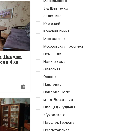
Масельского
З-д Шевченко
Залютино
Киевский
Красная линия
Москалевка
Московский проспект
Немышля
а, Продам
сад 4 хв
Новые дома
5 цегла
Одесская
Основа
Павловка
Павлово Поле
м. пл. Восстания
Площадь Руднева
Жуковского
Посёлок Герцена
Пролетарская