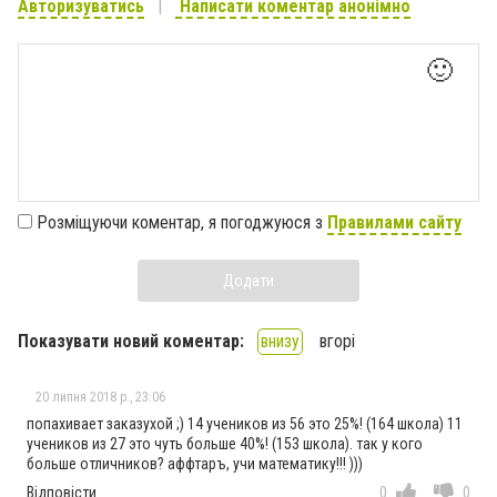
Авторизуватись
Написати коментар анонімно
🙂
Розміщуючи коментар, я погоджуюся з
Правилами сайту
Додати
Показувати новий коментар:
внизу
вгорі
20 липня 2018 р., 23:06
попахивает заказухой ;) 14 учеников из 56 это 25%! (164 школа) 11
учеников из 27 это чуть больше 40%! (153 школа). так у кого
больше отличников? аффтаръ, учи математику!!! )))
Відповісти
0
0