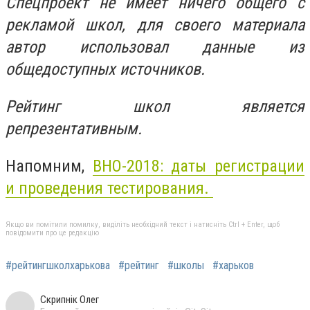
Спецпроект не имеет ничего общего с
рекламой школ, для своего материала
автор использовал данные из
общедоступных источников.
Рейтинг школ является
репрезентативным.
Напомним,
ВНО-2018: даты регистрации
и проведения тестирования.
Якщо ви помітили помилку, виділіть необхідний текст і натисніть Ctrl + Enter, щоб
повідомити про це редакцію
#рейтингшколхарькова
#рейтинг
#школы
#харьков
Скрипнік Олег