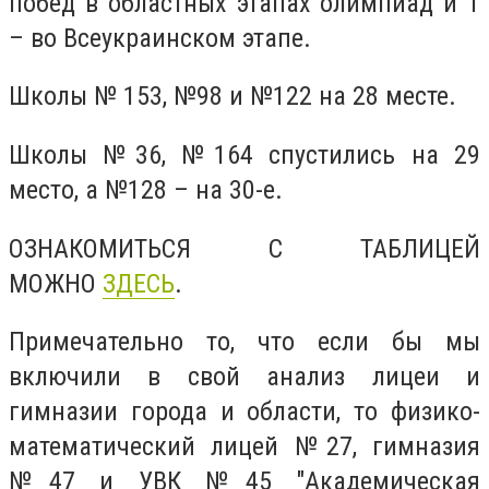
побед в областных этапах олимпиад и 1
– во Всеукраинском этапе.
Школы
№ 153
,
№98
и
№122
на 28 месте.
Школы
№36
,
№164
спустились на 29
место, а
№128
– на 30-е.
ОЗНАКОМИТЬСЯ С ТАБЛИЦЕЙ
МОЖНО
ЗДЕСЬ
.
Примечательно то, что если бы мы
включили в свой анализ лицеи и
гимназии города и области, то
физико-
математический лицей №27
,
гимназия
№47
и
УВК №45 "Академическая