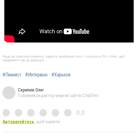
Якщо ви помітили помилку, виділіть необхідний текст і натисніть Ctrl + Enter, щоб
повідомити про це редакцію
#Пианист
#Интервью
#Харьков
Скрипнік Олег
Головний редактор мережі сайтів CitySites
0,0
Авторизуйтесь
, щоб оцінити