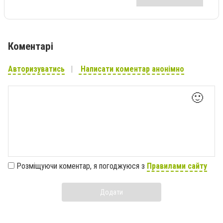
Коментарі
Авторизуватись
Написати коментар анонімно
🙂
Розміщуючи коментар, я погоджуюся з
Правилами сайту
Додати