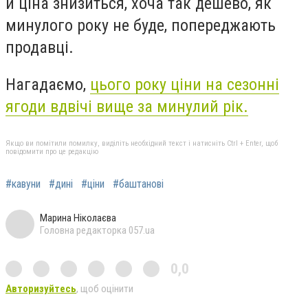
й ціна знизиться, хоча так дешево, як
минулого року не буде, попереджають
продавці.
Нагадаємо,
цього року ціни на сезонні
ягоди вдвічі вище за минулий рік.
Якщо ви помітили помилку, виділіть необхідний текст і натисніть Ctrl + Enter, щоб
повідомити про це редакцію
#кавуни
#дині
#ціни
#баштанові
Марина Ніколаєва
Головна редакторка 057.ua
0,0
Авторизуйтесь
, щоб оцінити