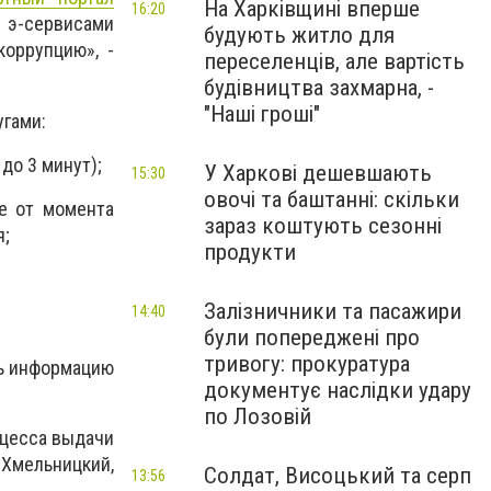
На Харківщині вперше
16:20
 э-сервисами
будують житло для
оррупцию», -
переселенців, але вартість
будівництва захмарна, -
"Наші гроші"
угами:
до 3 минут);
У Харкові дешевшають
15:30
овочі та баштанні: скільки
е от момента
зараз коштують сезонні
я;
продукти
Залізничники та пасажири
14:40
були попереджені про
тривогу: прокуратура
ть информацию
документує наслідки удару
по Лозовій
оцесса выдачи
Хмельницкий,
Солдат, Висоцький та серп
13:56