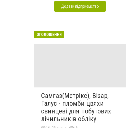
Додати підприємство
ОГОЛОШЕННЯ
Самгаз(Метрікс); Візар;
Галус - пломби цвяхи
свинцеві для побутових
лічильників обліку
6
05:16, 28 липня