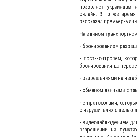
позволяет украинцам 
онлайн. В то же время
рассказал премьер-мини
На едином транспортном
- бронированием разреш
- пост-контролем, кот
бронирования до пересе
- разрешениями на нега
- обменом данными с та
- е-протоколами, котор
о нарушителях с целью 
- видеонаблюдением дл
разрешений на пунктах
Борисполь, Коростень (в