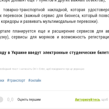
 товарно-транспортной накладной, которая удостовер
х перевозок (важный сервис для бизнеса, который позв
коридоры и развивать мультимодальные перевозки).
ортале планируется еще и расширение сервисов для ав
узку), сервисы для моряков и возможность регистрац
году в Украине введут электронные студенческие билет
бхідний текст і натисніть Ctrl + Enter, щоб повідомити про це редакцію
зки
#транспорт
#онлайн
0,0
Оцініть першим
Авторизуйтесь
, щоб