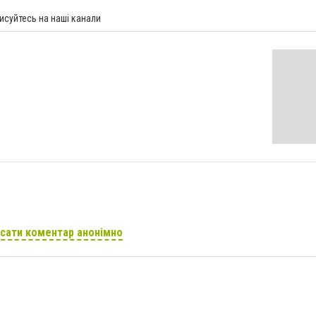
исуйтесь на наші канали
сати коментар анонімно