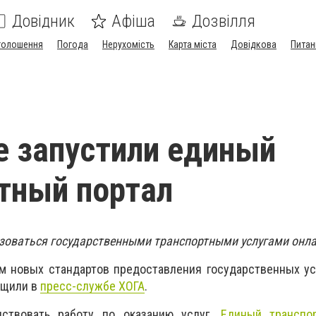
Довідник
Афіша
Дозвілля
голошення
Погода
Нерухомість
Карта міста
Довідкова
Питан
е запустили единый
тный портал
зоваться государственными транспортными услугами онл
м новых стандартов предоставления государственных ус
бщили в
пресс-службе ХОГА
.
ствовать работу по оказанию услуг.
Единый транспо