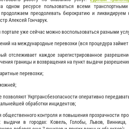
на одном ресурсе пользоваться всеми транспортными
 продолжаем преодолевать бюрократию и ликвидируем к
стр Алексей Гончарук.
 портале уже сейчас можно воспользоваться разными усл
ений на международные перевозки (вся процедура займет 
орый отслеживает каждое зарегистрированное разрешени
чения границы и возвращения на пункт выдачи разрешени
баритные перевозки;
можней;
ые позволяют Укртрансбезопасности оперативно передава
дальнейшей обработки инцидентов;
я общественного контроля и повышения прозрачности пр
 выдачи в городах: Ковель, Голобы, Львов, Винница, 
скоре добавят еще 7 пунктов и других важных объектов);