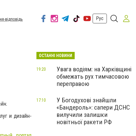
Рус
ня-відповідь
ОСТАННІ НОВИНИ
Увага водіям: на Харківщині
19:20
обмежать рух тимчасовою
переправою
У Богодухові знайшли
17:10
айн.
«Бандероль»: сапери ДСНС
вилучили залишки
луг и дизайн-
новітньої ракети РФ
ртный портал