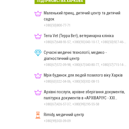
ПІДПРИЄМСТВА ХАРКОВА
Маленький принц, дитячий центр та дитячий
садок
+380(50)800-77-71
Terra Vet (Терра Вет), ветеринарна клініка
+380(67)648-93-57, +380(93)043-10-17, +380(50)927-46-17, +380(93)391-32-87
Сучасні медичні технології, медико -
діагностичний центр
+380(67)572-09-98, +380(67)540-80-77, +380(57)715-14-13
Мрія будинок для людей похилого віку Харків
+380(63)322-04-06, +380(50)302-08-15
Архівні послуги, архівне зберігання документів,
палітурка документів в «АРХІВАРІУС - ХХІ
СТОЛІТТЯ»
+380(67)426-57-37, +380(99)295-55-58
Rimidy, медичний центр
+380(99)303-09-09