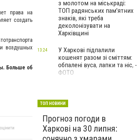
з молотом на міськраді:
ТОП радянських пам'ятних
яет права на
знаків, які треба
оляет создать
деколонізувати на
Харківщині
тотранспорта
ии воздушных
У Харкові підпалили
13:24
кошенят разом зі сміттям:
обпалені вуса, лапки та ніс, -
ы. Больше об
ФОТО
100 тисяч за роботу в ДСНС
12:47
і «бронь»: у Харкові викрили
схему торгівлі впливом
ТОП НОВИНИ
Прогноз погоди в
Харкові на 30 липня:
 оцінити
сонячно з хмарами