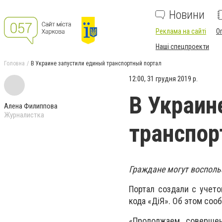
Новини
Реклама на сайті
О
Наші спецпроекти
Головна
В Украине запустили единый транспортный портал
12:00, 31 грудня 2019 р.
В Украин
Алена Филиппова
Журналистка
транспор
Граждане могут восполь
Портал создали с учето
кода «ДіЯ». Об этом соо
«Продолжаем совершен