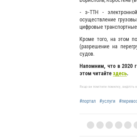
- э-ТТН - электронной
осуществление грузовы
цифровые транспортные 
Кроме того, на этом п
(разрешение на перегр
судов.
Напомним, что в 2020 
этом читайте
здесь
.
Якщо ви помітили помилку, виділіть нео
#портал
#услуги
#перево