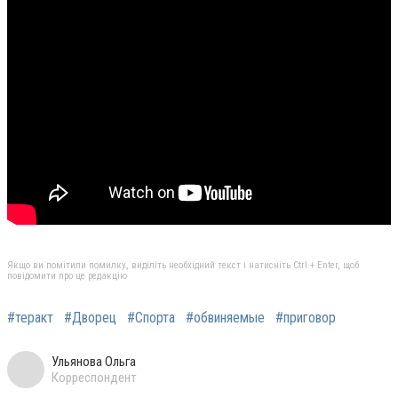
Якщо ви помітили помилку, виділіть необхідний текст і натисніть Ctrl + Enter, щоб
повідомити про це редакцію
#теракт
#Дворец
#Спорта
#обвиняемые
#приговор
Ульянова Ольга
Корреспондент