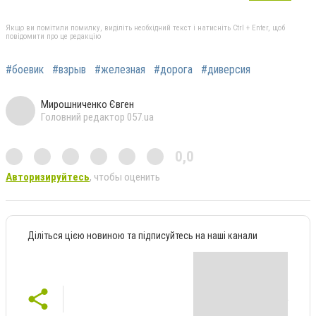
Якщо ви помітили помилку, виділіть необхідний текст і натисніть Ctrl + Enter, щоб
повідомити про це редакцію
#боевик
#взрыв
#железная
#дорога
#диверсия
Мирошниченко Євген
Головний редактор 057.ua
0,0
Авторизируйтесь
, чтобы оценить
Діліться цією новиною та підписуйтесь на наші канали