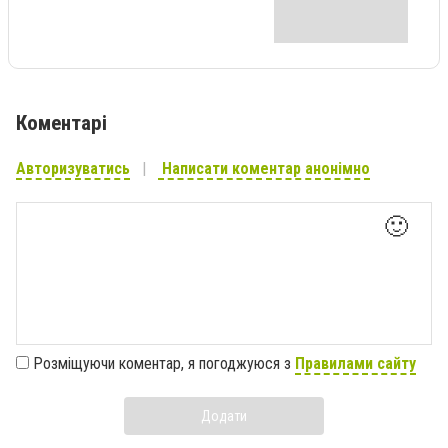
Коментарі
Авторизуватись
Написати коментар анонімно
🙂
Розміщуючи коментар, я погоджуюся з
Правилами сайту
Додати