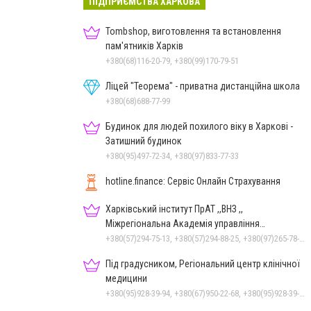
ПІДПРИЄМСТВА ХАРКОВА
Tombshop, виготовлення та встановлення
пам'ятників Харків
+380(68)116-20-79, +380(99)170-79-51
Ліцей "Теорема" - приватна дистанційна школа
+380(68)688-77-99
Будинок для людей похилого віку в Харкові -
Затишний будинок
+380(95)497-72-34, +380(97)833-77-33
hotline.finance: Сервіс Онлайн Страхування
Харківський інститут ПрАТ ,,ВНЗ ,,
Міжрегіональна Академія управління
персоналомʼʼ , МАУП
+380(57)294-75-13, +380(57)294-88-25, +380(97)265-78-37, +380(96)362-37-30
Під градусником, Регіональний центр клінічної
медицини
+380(95)928-39-94, +380(67)950-22-68, +380(95)928-39-94, +380(57)731-29-20