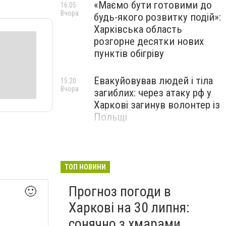
«Маємо бути готовими до
16:05
Вчора
будь-якого розвитку подій»:
Харківська область
розгорне десятки нових
пунктів обігріву
Евакуйовував людей і тіла
15:20
Вчора
загиблих: через атаку рф у
Харкові загинув волонтер із
Польщі
Елітні авто за 3,2 мільйона
14:35
Вчора
"зникли" з декларації: у
Харкові викрили члена
ТОП НОВИНИ
ЕКОПФО
Прогноз погоди в
🙂
Харкові на 30 липня:
сонячно з хмарами