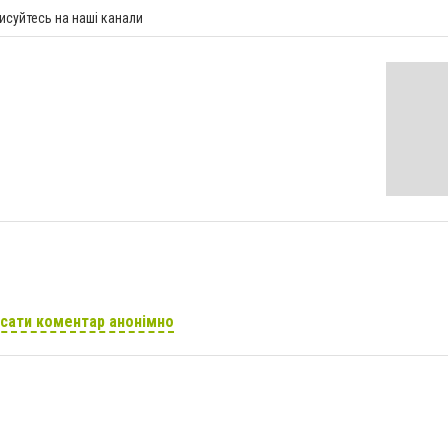
исуйтесь на наші канали
сати коментар анонімно