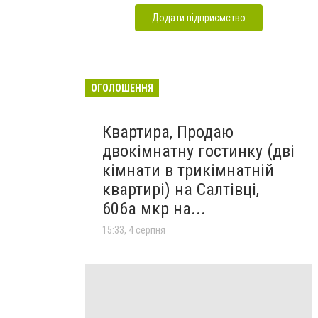
Додати підприємство
ОГОЛОШЕННЯ
Квартира, Продаю
двокімнатну гостинку (дві
кімнати в трикімнатній
квартирі) на Салтівці,
606а мкр на...
15:33, 4 серпня