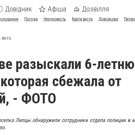
Довідник
Афіша
Дозвілля
голошення
Погода
Нерухомість
Карта міста
Довідкова
Питан
 - ФОТО
ве разыскали 6-летн
 которая сбежала от
й, - ФОТО
оселка Липцы обнаружили сотрудники отдела полиции в 
ро.