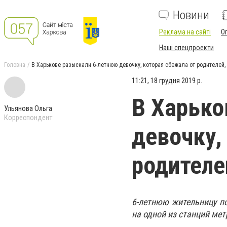
Новини
Реклама на сайті
О
Наші спецпроекти
Головна
В Харькове разыскали 6-летнюю девочку, которая сбежала от родителей,
11:21, 18 грудня 2019 р.
В Харько
Ульянова Ольга
Корреспондент
девочку,
родителе
6-летнюю жительницу п
на одной из станций мет