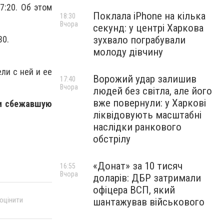
7:20. Об этом
Поклала iPhone на кілька
18:30
Вчора
секунд: у центрі Харкова
зухвало пограбували
30.
молоду дівчину
ли с ней и ее
Ворожий удар залишив
17:40
Вчора
людей без світла, але його
вже повернули: у Харкові
ли сбежавшую
ліквідовують масштабні
наслідки ранкового
обстрілу
«Донат» за 10 тисяч
16:55
Вчора
доларів: ДБР затримали
офіцера ВСП, який
 оцінити
шантажував військового