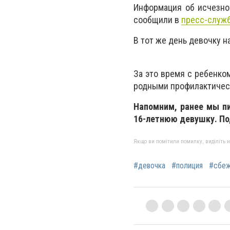
Информация об исчезнов
сообщили в
пресс-служб
В тот же день девочку н
За это время с ребенко
родными профилактичес
Напомним, ранее мы п
16-летнюю девушку. По
Якщо ви помітили помилку, виділіть нео
#девочка
#полиция
#сбе