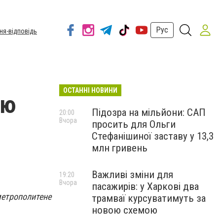
Рус
ня-відповідь
ОСТАННІ НОВИНИ
юю
Підозра на мільйони: САП
20:00
Вчора
просить для Ольги
Стефанішиної заставу у 13,3
млн гривень
Важливі зміни для
19:20
Вчора
пасажирів: у Харкові два
метрополитене
трамваї курсуватимуть за
новою схемою