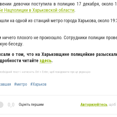
ении девочки поступила в полицию 17 декабря, около 1
е Нацполиции в Харьковской области
.
ашли на одной из станций метро города Харькова, около 19:
м ничего плохого не произошло. Сотрудники полиции прове
кую беседу.
исали о том, что на Харьковщине полицейкие разыска
дробности читайте
здесь
.
бхідний текст і натисніть Ctrl + Enter, щоб повідомити про це редакцію
жавшая
#метро
#Харьков
0,0
Оцініть першим
Авторизуйтесь
, щоб