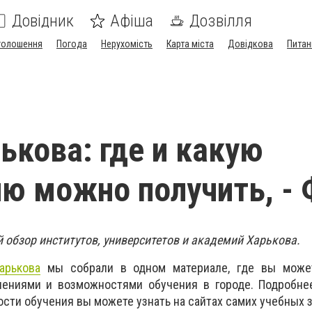
Довідник
Афіша
Дозвілля
голошення
Погода
Нерухомість
Карта міста
Довідкова
Питан
ькова: где и какую
ю можно получить, -
 обзор институтов, университетов и академий Харькова.
арькова
мы собрали в одном материале, где вы може
лениями и возможностями обучения в городе. Подробнее
ости обучения вы можете узнать на сайтах самих учебных 