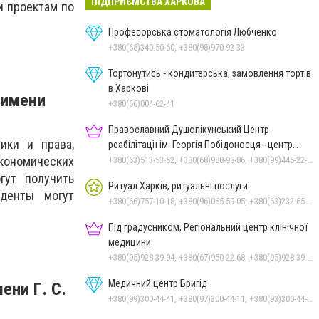
ПІДПРИЄМСТВА ХАРКОВА
и проектам по
Професорська стоматологія Любченко
+380(68)340-50-60, +380(98)970-92-33
Тортонутись - кондитерська, замовлення тортів
в Харкові
 имени
+380(66)004-62-41
Православний Душопікунський Центр
ики и права,
реабілітації ім. Георгія Побідоносця - центр
лікування
кономических
+380(63)513-53-52, +380(68)988-98-86, +380(99)445-22-66
гут получить
Ритуал Харків, ритуальні послуги
денты могут
+380(66)757-10-18, +380(96)065-59-05, +380(63)232-65-02
Під градусником, Регіональний центр клінічної
медицини
+380(95)928-39-94, +380(67)950-22-68, +380(95)928-39-94, +380(57)731-29-20
Медичний центр Бригід
ени Г. С.
+380(99)300-44-41, +380(97)300-44-11, +380(93)300-44-14