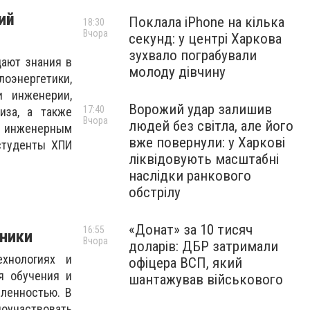
ий
Поклала iPhone на кілька
18:30
Вчора
секунд: у центрі Харкова
зухвало пограбували
дают знания в
молоду дівчину
энергетики,
и инженерии,
Ворожий удар залишив
17:40
иза, а также
Вчора
людей без світла, але його
м инженерным
вже повернули: у Харкові
студенты ХПИ
ліквідовують масштабні
наслідки ранкового
обстрілу
«Донат» за 10 тисяч
16:55
ники
Вчора
доларів: ДБР затримали
хнологиях и
офіцера ВСП, який
я обучения и
шантажував військового
ленностью. В
поучаствовать