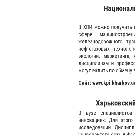
Национал
В ХПИ можно получить 
сфере машиностроени
железнодорожного тра
нефтегазовых технолог
экологии, маркетинга
дисциплинам и професс
могут ездить по обмену
Сайт: www.kpi.kharkov.u
Харьковский
В вузе специалистов
инновациях. Для этого
исследований. Дисцип
университете есть 8 фа