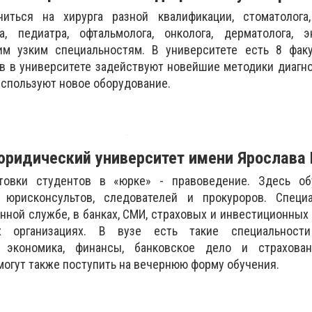
ться на хирурга разной квалификации, стоматолога,
га, педиатра, офтальмолога, онколога, дерматолога, э
м узким специальностям. В университете есть 8 факу
в в университете задействуют новейшие методики диагн
используют новое оборудование.
ридический университет имени Ярослава
товки студентов в «юрке» - правоведение. Здесь об
, юрисконсультов, следователей и прокуроров. Специ
нной службе, в банках, СМИ, страховых и инвестиционных к
х организациях. В вузе есть такие специальности
 экономика, финансы, банковское дело и страхова
огут также поступить на вечернюю форму обучения.