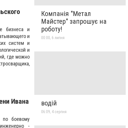
льского
Компанія "Метал
Майстер" запрошує на
роботу!
е бизнеса и
батывающего и
00:00, 6 липня
ких систем и
ологической и
ий, где можно
ктросварщика,
ени Ивана
водій
06:09, 4 серпня
и по боевому
 инженерно -