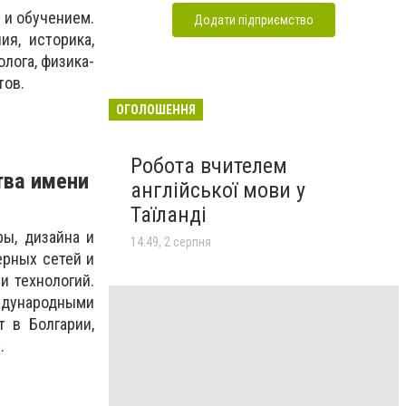
 и обучением.
Додати підприємство
ия, историка,
олога, физика-
тов.
ОГОЛОШЕННЯ
Робота вчителем
тва имени
англійської мови у
Таїланді
ры, дизайна и
14:49, 2 серпня
ерных сетей и
и технологий.
ждународными
 в Болгарии,
.