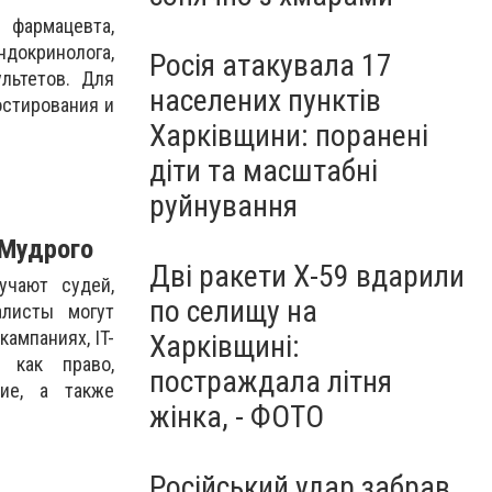
 фармацевта,
ндокринолога,
Росія атакувала 17
льтетов. Для
населених пунктів
остирования и
Харківщини: поранені
діти та масштабні
руйнування
 Мудрого
Дві ракети Х-59 вдарили
учают судей,
по селищу на
алисты могут
ампаниях, IT-
Харківщині:
 как право,
постраждала літня
ние, а также
жінка, - ФОТО
Російський удар забрав