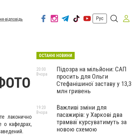
Рус
ня-відповідь
ОСТАННІ НОВИНИ
Підозра на мільйони: САП
20:00
Вчора
просить для Ольги
 ФОТО
Стефанішиної заставу у 13,3
млн гривень
Важливі зміни для
19:20
Вчора
пасажирів: у Харкові два
те лаконично
трамваї курсуватимуть за
 о кафедрах,
новою схемою
заведений.