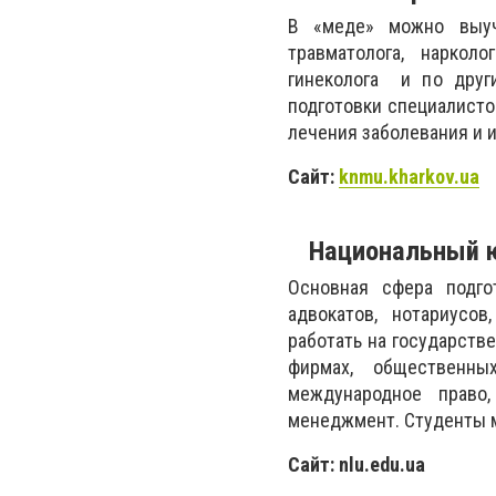
В «меде» можно выучи
травматолога, нарколо
гинеколога и по други
подготовки специалисто
лечения заболевания и 
Сайт:
knmu.kharkov.ua
Национальный ю
Основная сфера подго
адвокатов, нотариусов
работать на государстве
фирмах, общественны
международное право,
менеджмент. Студенты м
Сайт: nlu.edu.ua