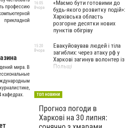
«Маємо бути готовими до
16:05
ть профессию
Вчора
будь-якого розвитку подій»:
компьютерной
Харківська область
, прикладной
розгорне десятки нових
пунктів обігріву
Евакуйовував людей і тіла
15:20
Вчора
загиблих: через атаку рф у
разина
Харкові загинув волонтер із
Польщі
дений мира. В
ессиональные
еждународным
Елітні авто за 3,2 мільйона
14:35
Вчора
урналистике,
"зникли" з декларації: у
4 кафедрах.
Харкові викрили члена
ТОП НОВИНИ
ЕКОПФО
Прогноз погоди в
Харкові на 30 липня:
ет
сонячно з хмарами