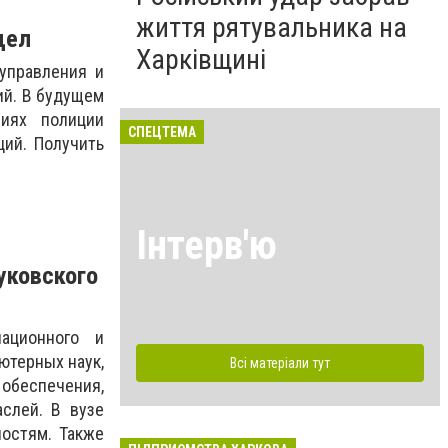
життя рятувальника на
дел
Харківщині
 управления и
ий. В будущем
ниях полиции
СПЕЦТЕМА
ций. Получить
Інтерв'ю
уковского
ационного и
ютерных наук,
Всі матеріали тут
 обеспечения,
слей. В вузе
ностям. Также