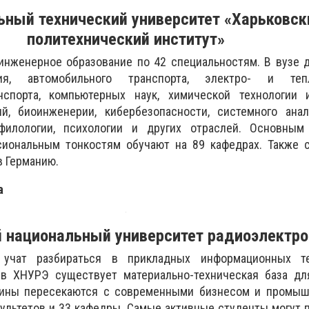
ьный технический университет «Харьковск
политехнический институт»
инженерное образование по 42 специальностям. В вузе 
я, автомобильного транспорта, электро- и тепло
нспорта, компьютерных наук, химической технологии 
ий, биоинженерии, кибербезопасности, системного анал
, филологии, психологии и других отраслей. Основны
иональным тонкостям обучают на 89 кафедрах. Также 
 в Германию.
a
 национальный университет радиоэлектро
 учат разбираться в прикладных информационных те
 в ХНУРЭ существует материально-техническая база дл
лины пересекаются с современными бизнесом и промыш
культетов и 33 кафедры. Самые активные студенты могут 