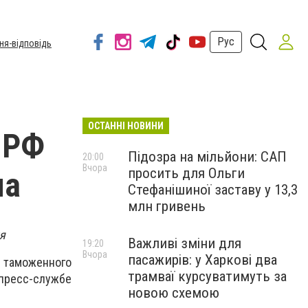
Рус
ня-відповідь
ОСТАННІ НОВИНИ
 РФ
Підозра на мільйони: САП
20:00
Вчора
просить для Ольги
ма
Стефанішиної заставу у 13,3
млн гривень
я
Важливі зміни для
19:20
Вчора
пасажирів: у Харкові два
 таможенного
трамваї курсуватимуть за
пресс-службе
новою схемою