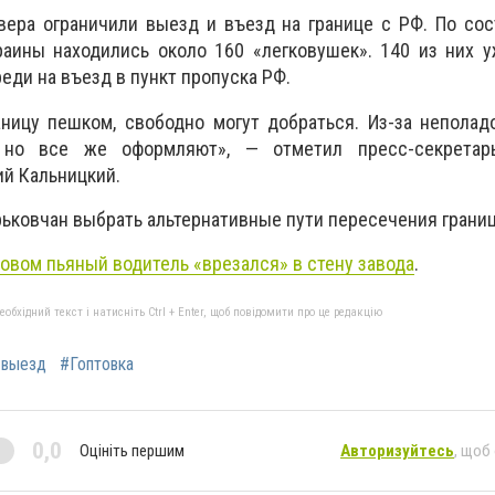
вера ограничили выезд и въезд на границе с РФ. По со
раины находились около 160 «легковушек». 140 из них 
еди на въезд в пункт пропуска РФ.
аницу пешком, свободно могут добраться. Из-за непола
 но все же оформляют», — отметил пресс-секретарь
й Кальницкий.
рьковчан выбрать альтернативные пути пересечения грани
овом пьяный водитель «врезался» в стену завода
.
бхідний текст і натисніть Ctrl + Enter, щоб повідомити про це редакцію
#выезд
#Гоптовка
0,0
Оцініть першим
Авторизуйтесь
, щоб