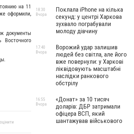
стоянию на 11
Поклала iPhone на кілька
18:30
уже оформили,
Вчора
секунд: у центрі Харкова
зухвало пограбували
молоду дівчину
док документы
 Восточного
Ворожий удар залишив
17:40
Вчора
людей без світла, але його
цы.
вже повернули: у Харкові
ліквідовують масштабні
наслідки ранкового
обстрілу
«Донат» за 10 тисяч
16:55
Вчора
доларів: ДБР затримали
офіцера ВСП, який
шантажував військового
 оцінити