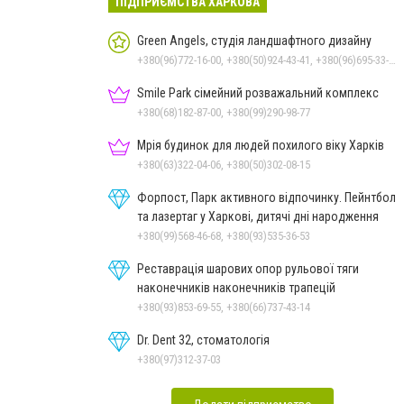
ПІДПРИЄМСТВА ХАРКОВА
Green Angels, студія ландшафтного дизайну
+380(96)772-16-00, +380(50)924-43-41, +380(96)695-33-83, +380(50)104-26-64
Smile Park сімейний розважальний комплекс
+380(68)182-87-00, +380(99)290-98-77
Мрія будинок для людей похилого віку Харків
+380(63)322-04-06, +380(50)302-08-15
Форпост, Парк активного відпочинку. Пейнтбол
та лазертаг у Харкові, дитячі дні народження
+380(99)568-46-68, +380(93)535-36-53
Реставрація шарових опор рульової тяги
наконечників наконечників трапецій
+380(93)853-69-55, +380(66)737-43-14
Dr. Dent 32, стоматологія
+380(97)312-37-03