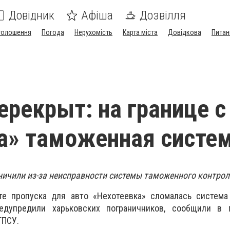
Довідник
Афіша
Дозвілля
голошення
Погода
Нерухомість
Карта міста
Довідкова
Питан
ерекрыт: на границе с
а» таможенная систе
ничили из-за неисправности системы таможенного контрол
е пропуска для авто «Нехотеевка» сломалась система
едупредили харьковских пограничников, сообщили в 
ГПСУ.