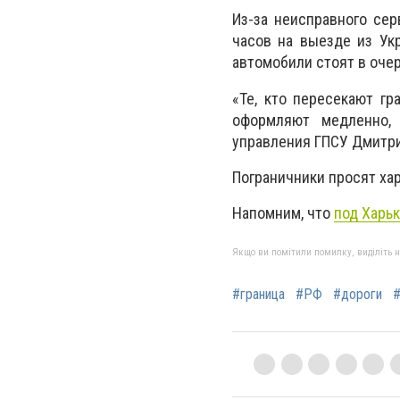
Из-за неисправного сер
часов на выезде из Ук
автомобили стоят в очер
«Те, кто пересекают гр
оформляют медленно,
управления ГПСУ Дмитри
Пограничники просят ха
Напомним, что
под Харьк
Якщо ви помітили помилку, виділіть нео
#граница
#РФ
#дороги