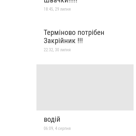
18:45, 29 липня
Терміново потрібен
Закрійник !!!
22:32, 30 липня
водій
06:09, 4 серпня