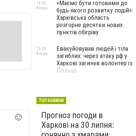
«Маємо бути готовими до
16:05
Вчора
будь-якого розвитку подій»:
Харківська область
розгорне десятки нових
пунктів обігріву
Евакуйовував людей і тіла
15:20
Вчора
загиблих: через атаку рф у
Харкові загинув волонтер із
Польщі
Елітні авто за 3,2 мільйона
14:35
Вчора
"зникли" з декларації: у
Харкові викрили члена
ТОП НОВИНИ
ЕКОПФО
Прогноз погоди в
🙂
Харкові на 30 липня:
сонячно з хмарами