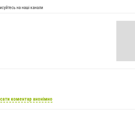
исуйтесь на наші канали
сати коментар анонімно