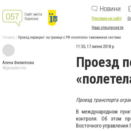
Новини
Реклама на сайті
О
Наші спецпроекти
Головна
Проезд перекрыт: на границе с РФ «полетела» таможенная система
11:55, 17 липня 2018 р.
Проезд п
Алена Филиппова
Журналистка
«полетел
Проезд транспорта огра
В международном пункт
контроля. Об этом пр
Восточного управления 