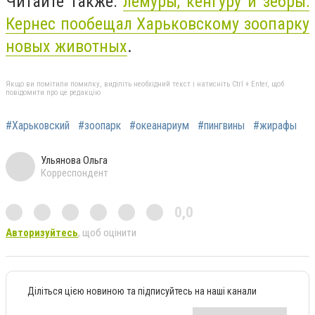
Читайте также:
лемуры, кенгуру и зебры:
Кернес пообещал Харьковскому зоопарку
новых животных
.
Якщо ви помітили помилку, виділіть необхідний текст і натисніть Ctrl + Enter, щоб
повідомити про це редакцію
#Харьковский
#зоопарк
#океанариум
#пингвины
#жирафы
Ульянова Ольга
Корреспондент
0,0
Авторизуйтесь
, щоб оцінити
Діліться цією новиною та підписуйтесь на наші канали