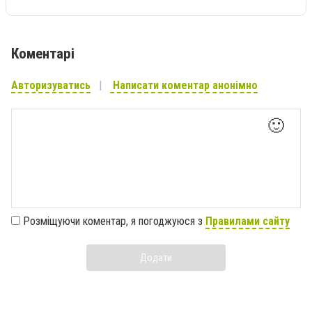
Коментарі
Авторизуватись
Написати коментар анонімно
🙂
Розміщуючи коментар, я погоджуюся з
Правилами сайту
Додати