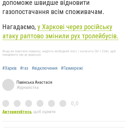
допоможе швидше відновити
газопостачання всім споживачам.
Нагадаємо,
у Харкові через російську
атаку раптово змінили рух тролейбусів.
Якщо ви помітили помилку, виділіть необхідний текст і натисніть Ctrl + Enter, щоб
повідомити про це редакцію
#Харків
#газ
#відключення
#Газмережі
Павінська Анастасія
Журналістка
0,0
Авторизуйтесь
, щоб оцінити