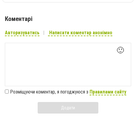
Коментарі
Авторизуватись
Написати коментар анонімно
🙂
Розміщуючи коментар, я погоджуюся з
Правилами сайту
Додати