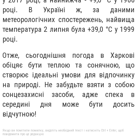
році. В Україні ж, за даними
метеорологічних спостережень, найвища
температура 2 липня була +39,0 °С у 1999
році.
Отже, сьогоднішня погода в Харкові
обіцяє бути теплою та сонячною, що
створює ідеальні умови для відпочинку
на природі. Не забудьте взяти з собою
сонцезахисні засоби, адже спека в
середині дня може бути досить
відчутною!
Якщо ви помітили помилку, виділіть необхідний текст і натисніть Ctrl + Enter, щоб
повідомити про це редакцію