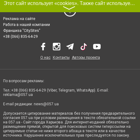
Этот сайт использует «cookies». Также сайт использует интернет-сервис для сбора технических данных касательно посетителей с целью получения маркетинговой и статистической информации. Условия обработки данных посетителей сайта см.
〉
Реклама на сайте
Работа в нашей компании
Франшиза "CitySites"
+38 (066) 835-64-29
О нас
Контакты
Авторы проекта
По вопросам рекламы:
Тел.:+38 (066) 835-64-29 (Viber, Telegram, WhatsApp). E-mail:
reklama@057.ua
E-mail редакции:
news@057.ua
Допускается цитирование материалов без получения предварительного
согласия 057.ua при условии размещения в тексте обязательной ссылки
на 057.ua - Сайт города Харькова. Для интернет-изданий обязательно
размещение прямой, открытой для поисковых систем гиперссылки на
цитируемые статьи не ниже второго абзаца в тексте или в качестве
источника. Нарушение исключительных прав преследуется по закону.