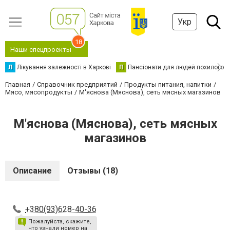
Укр
18
Наши спецпроекты
Л
Лікування залежності в Харкові
П
Пансіонати для людей похилого в
Главная
Справочник предприятий
Продукты питания, напитки
Мясо, мясопродукты
М'яснова (Мяснова), сеть мясных магазинов
М'яснова (Мяснова), сеть мясных
магазинов
Описание
Отзывы (18)
+380(93)628-40-36
Пожалуйста, скажите,
что узнали номер на