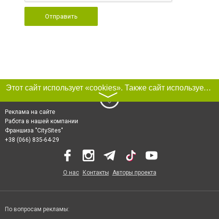
Отправить
Этот сайт использует «cookies». Также сайт использует интернет-сервис для сбора технических данных касательно посетителей с целью получения маркетинговой и статистической информации. Условия обработки данных посетителей сайта см.
〉
Реклама на сайте
Работа в нашей компании
Франшиза "CitySites"
+38 (066) 835-64-29
О нас
Контакты
Авторы проекта
По вопросам рекламы: