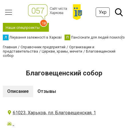
Укр
18
Наши спецпроекты
Л
Лікування залежності в Харкові
П
Пансіонати для людей похилого в
Главная
Справочник предприятий
Организации и
представительства
Церкви, храмы, мечети
Благовещенский
собор
Благовещенский собор
Описание
Отзывы
61023, Харьков, пл. Благовещенская, 1
.