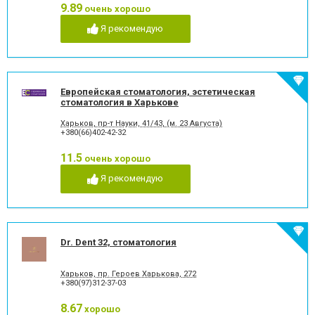
имплантат
стоматологии
9.89
очень хорошо
Рентген зубов
Рецессия десен
Я рекомендую
Рецессия десны
Снятие зубного камня
Стразы и скайсы
Удаление зуба
Удаление зуба мудрости
Удаление молочного зуба
Удаление нерва
Удаление постоянного зуба
Европейская стоматология, эстетическая
Фторирование зубов и
Хирургическое лечение
стоматология в Харькове
восстановление эмали
зубов
Художественная
Чистка зубов
Харьков, пр-т Науки, 41/43, (м. 23 Августа)
реставрация зубов
+380(66)402-42-32
Шинирование зубов
Элайнеры
11.5
очень хорошо
Эстетическая реставрация
Я рекомендую
Dr. Dent 32, стоматология
Харьков, пр. Героев Харькова, 272
+380(97)312-37-03
8.67
хорошо