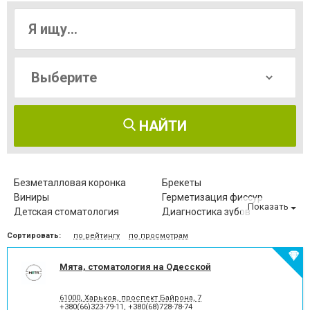
НАЙТИ
Безметалловая коронка
Брекеты
Виниры
Герметизация фиссур
Показать
Детская стоматология
Диагностика зубов
Зубные протезы
Имплантация зубов
Сортировать:
по рейтингу
по просмотрам
Исправление диастемы
Клиновидный дефект зубов
Компьютерная томография
Коронка безметалловая
зубов
Мята, стоматология на Одесской
Коронка
Коронка
металлокерамическая
цельнокерамическая
61000, Харьков, проспект Байрона, 7
Лазерное отбеливание
Лазеротерапия в
+380(66)323-79-11
,
+380(68)728-78-74