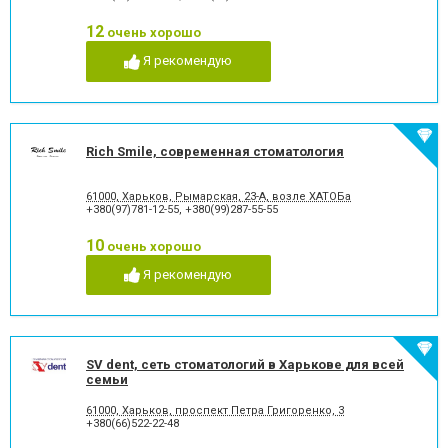
стоматологии
12
Лечение альвеолита
Лечение гингивита
очень хорошо
Лечение гиперестезии
Лечение гипоплазии эмали
Я рекомендую
зубов
Лечение десен
Лечение заболевания
височно-нижнечелюстного
сустава
Лечение зубов
Лечение зубов при
Rich Smile, современная стоматология
беременности
Лечение кариеса
Лечение корневых каналов
61000, Харьков, Рымарская, 23-А, возле ХАТОБа
Лечение лазером
Лечение пародонтита
+380(97)781-12-55
,
+380(99)287-55-55
Лечение пародонтоза
Лечение периодонтита
Лечение периостита
Лечение под наркозом
10
очень хорошо
Лечение пульпита
Лечение стоматита
Я рекомендую
Люминиры
Озонотерапия в
стоматологии
Отбеливание зубов
Панорамный снимок
Пластика десневого края
Пластика ясенного краю
Пластины для исправления
Пломбирование зубов
SV dent, сеть стоматологий в Харькове для всей
прикуса
семьи
Пломбирование каналов
Подготовка к
61000, Харьков, проспект Петра Григоренко, 3
протезированию
+380(66)522-22-48
Протезирование на
Пьезохирургия в