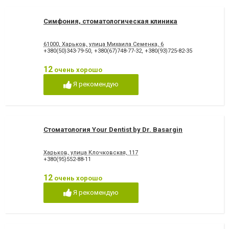
Симфония, стоматологическая клиника
61000, Харьков, улица Михаила Семенка, 6
+380(50)343-79-50
,
+380(67)748-77-32
,
+380(93)725-82-35
12
очень хорошо
Я рекомендую
Стоматология Your Dentist by Dr. Basargin
Харьков, улица Клочковская, 117
+380(95)552-88-11
12
очень хорошо
Я рекомендую