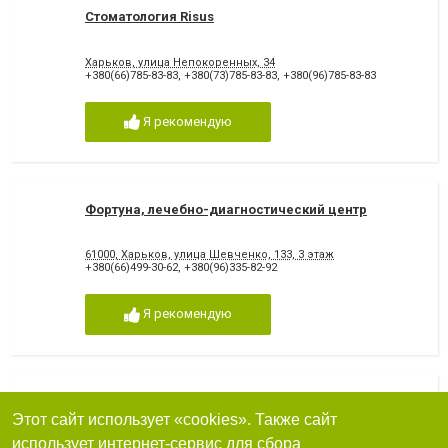
Стоматология Risus
Харьков, улица Непокоренных, 34
+380(66)785-83-83
,
+380(73)785-83-83
,
+380(96)785-83-83
Я рекомендую
Фортуна, лечебно-диагностический центр
61000, Харьков, улица Шевченко, 133, 3 этаж
+380(66)499-30-62
,
+380(96)335-82-92
Я рекомендую
Стоматологическая Клиника Морозова
Этот сайт использует «cookies». Также сайт
использует интернет-сервис для сбора
Харьков, проспект Победы, 85