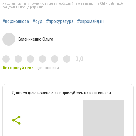
Якщо ви помітили помилку, виділіть необхідний текст і натисніть Ctrl + Enter, щоб
повідомити про це редакцію
#воржеинова
#суд
#прокуратура
#евромайдан
Калениченко Ольга
0,0
Авторизуйтесь
, щоб оцінити
Діліться цією новиною та підписуйтесь на наші канали