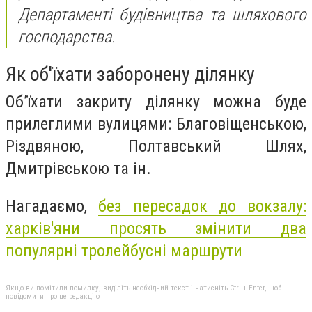
Департаменті будівництва та шляхового
господарства.
Як об'їхати заборонену ділянку
Об’їхати закриту ділянку можна буде
прилеглими вулицями: Благовіщенською,
Різдвяною, Полтавський Шлях,
Дмитрівською та ін.
Нагадаємо,
без пересадок до вокзалу:
харків'яни просять змінити два
популярні тролейбусні маршрути
Якщо ви помітили помилку, виділіть необхідний текст і натисніть Ctrl + Enter, щоб
повідомити про це редакцію