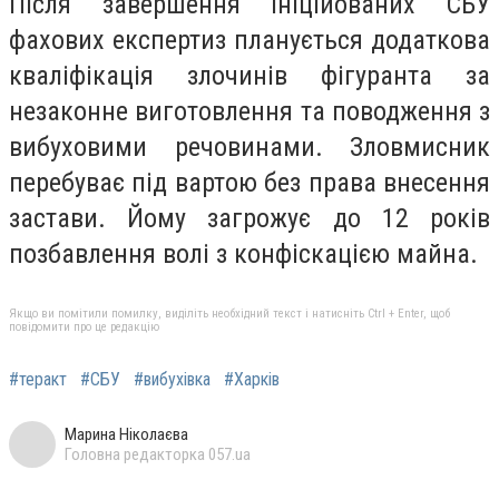
Після завершення ініційованих СБУ
фахових експертиз планується додаткова
кваліфікація злочинів фігуранта за
незаконне виготовлення та поводження з
вибуховими речовинами. Зловмисник
перебуває під вартою без права внесення
застави. Йому загрожує до 12 років
позбавлення волі з конфіскацією майна.
Якщо ви помітили помилку, виділіть необхідний текст і натисніть Ctrl + Enter, щоб
повідомити про це редакцію
#теракт
#СБУ
#вибухівка
#Харків
Марина Ніколаєва
Головна редакторка 057.ua