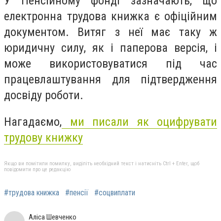
У Пенсійному фонді зазначають, що
електронна трудова книжка є офіційним
документом. Витяг з неї має таку ж
юридичну силу, як і паперова версія, і
може використовуватися під час
працевлаштування для підтвердження
досвіду роботи.
Нагадаємо,
ми писали як оцифрувати
трудову книжку
Якщо ви помітили помилку, виділіть необхідний текст і натисніть Ctrl + Enter, щоб
повідомити про це редакцію
#трудова книжка
#пенсії
#соцвиплати
Аліса Шевченко