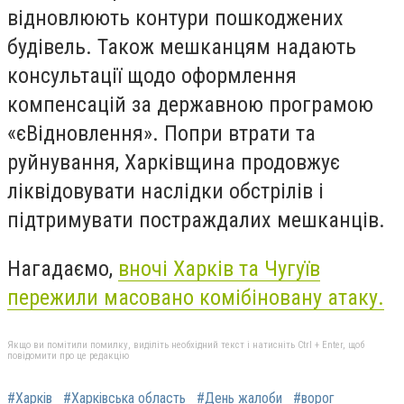
відновлюють контури пошкоджених
будівель. Також мешканцям надають
консультації щодо оформлення
компенсацій за державною програмою
«єВідновлення». Попри втрати та
руйнування, Харківщина продовжує
ліквідовувати наслідки обстрілів і
підтримувати постраждалих мешканців.
Нагадаємо,
вночі Харків та Чугуїв
пережили масовано комібіновану атаку.
Якщо ви помітили помилку, виділіть необхідний текст і натисніть Ctrl + Enter, щоб
повідомити про це редакцію
#Харків
#Харківська область
#День жалоби
#ворог