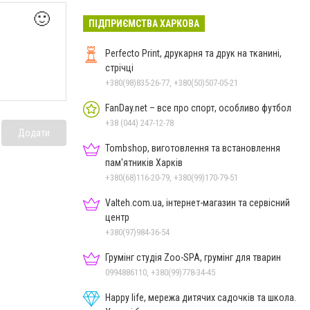
🙂
ПІДПРИЄМСТВА ХАРКОВА
Perfecto Print, друкарня та друк на тканині,
стрічці
+380(98)835-26-77, +380(50)507-05-21
FanDay.net – все про спорт, особливо футбол
+38 (044) 247-12-78
Додати
Tombshop, виготовлення та встановлення
пам'ятників Харків
+380(68)116-20-79, +380(99)170-79-51
Valteh.com.ua, інтернет-магазин та сервісний
центр
+380(97)984-36-54
Грумінг студія Zoo-SPA, грумінг для тварин
0994886110, +380(99)778-34-45
Happy life, мережа дитячих садочків та школа.