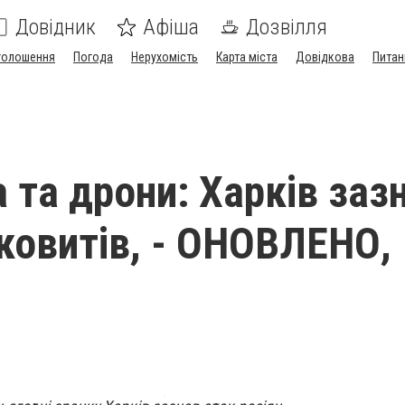
Довідник
Афіша
Дозвілля
голошення
Погода
Нерухомість
Карта міста
Довідкова
Питан
 та дрони: Харків заз
ковитів, - ОНОВЛЕНО,