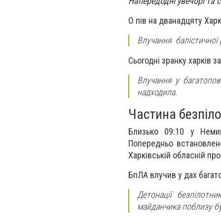
Напередодні увечорі та с
О пів на дванадцяту Хар
Влучання балістичної 
Сьогодні зранку харків 
Влучання у багатопов
надходила.
Частина безпіл
Близько 09:10 у Неми
Попередньо встановлено
Харківській обласній про
БпЛА влучив у дах багат
Детонації безпілотн
майданчика поблизу б