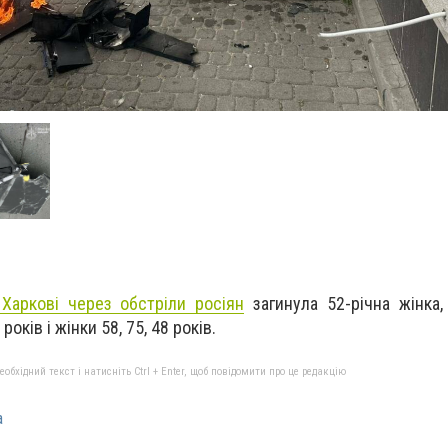
 Харкові через обстріли росіян
загинула 52-річна жінка
 років і жінки 58, 75, 48 років.
бхідний текст і натисніть Ctrl + Enter, щоб повідомити про це редакцію
а