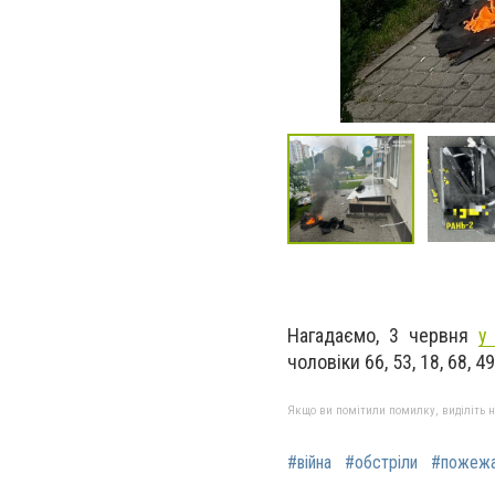
Нагадаємо, 3 червня
у
чоловіки 66, 53, 18, 68, 49
Якщо ви помітили помилку, виділіть нео
#війна
#обстріли
#пожеж