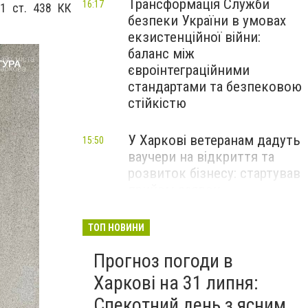
Трансформація Служби
16:17
1 ст. 438 КК
безпеки України в умовах
екзистенційної війни:
баланс між
євроінтеграційними
стандартами та безпековою
стійкістю
У Харкові ветеранам дадуть
15:50
ваучери на відкриття та
розвиток бізнесу: стартував
прийом заявок
Перевищення швидкості й
14:48
ТОП НОВИНИ
небезпечні маневри: через
Прогноз погоди в
що найчастіше стаються
ДТП на Харківщині
Харкові на 31 липня:
Спекотний день з ясним