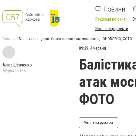
Новини
Реклама на сайті
О
Наші спецпроекти
Головна
Балістика та дрони: Харків зазнає атак московитів, - ОНОВЛЕНО, ФОТО
09:39, 4 червня
Балістика
Аліса Шевченко
Журналістка
атак мос
ФОТО
Читать на русском