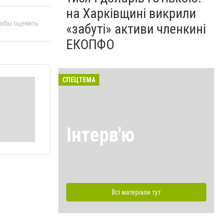
на Харківщині викрили
тобы оценить
«забуті» активи членкині
ЕКОПФО
СПЕЦТЕМА
Інтерв'ю
Всі матеріали тут