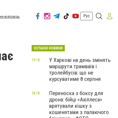
Рус
ня-відповідь
ОСТАННІ НОВИНИ
нає
У Харкові на день змінять
19:18
маршрути трамваїв і
тролейбусів: що не
курсуватиме 8 серпня
Переноска з боксу для
18:18
дрона: бійці «Ахіллеса»
врятували кішку з
кошенятами з палаючого