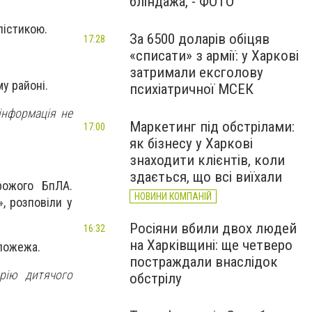
бліндажа, - ФОТО
алістикою.
За 6500 доларів обіцяв
17:28
«списати» з армії: у Харкові
затримали ексголову
му районі.
психіатричної МСЕК
інформація не
Маркетинг під обстрілами:
17:00
як бізнесу у Харкові
знаходити клієнтів, коли
здається, що всі виїхали
рожого БпЛА.
НОВИНИ КОМПАНІЙ
, розповіли у
Росіяни вбили двох людей
16:32
на Харківщині: ще четверо
 пожежа.
постраждали внаслідок
орію дитячого
обстрілу