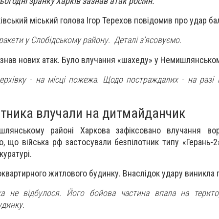
ьогодні зранку Харків зазнав атак росіян.
ківський міський голова Ігор Терехов повідомив про удар б
ракети у Слобідському району. Деталі зʼясовуємо.
зазнав нових атак. Було влучання «шахеду» у Немишлянсько
ерхівку - на місці пожежа. Щодо постраждалих - на разі 
отника влучали на дитмайданчик
шлянському районі Харкова зафіксовано влучання во
, що війська рф застосували безпілотник типу «Герань-2»
куратурі.
оквартирного житлового будинку. Внаслідок удару виникла
ика не відбулося. Його бойова частина впала на терит
удинку.