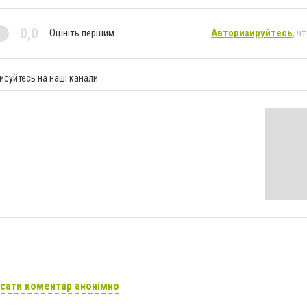
0,0
Оцініть першим
Авторизируйтесь
, ч
исуйтесь на наші канали
сати коментар анонімно