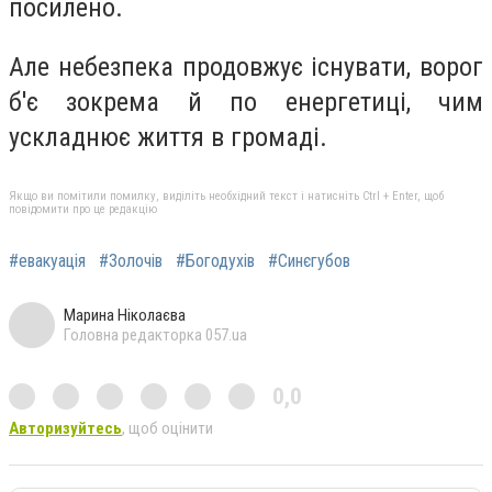
посилено.
Але небезпека продовжує існувати, ворог
б'є зокрема й по енергетиці, чим
ускладнює життя в громаді.
Якщо ви помітили помилку, виділіть необхідний текст і натисніть Ctrl + Enter, щоб
повідомити про це редакцію
#евакуація
#Золочів
#Богодухів
#Синєгубов
Марина Ніколаєва
Головна редакторка 057.ua
0,0
Авторизуйтесь
, щоб оцінити