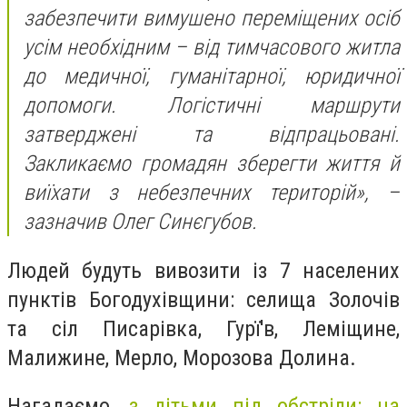
забезпечити вимушено переміщених осіб
усім необхідним – від тимчасового житла
до медичної, гуманітарної, юридичної
допомоги. Логістичні маршрути
затверджені та відпрацьовані.
Закликаємо громадян зберегти життя й
виїхати з небезпечних територій», –
зазначив Олег Синєгубов.
Людей будуть вивозити із 7 населених
пунктів Богодухівщини: селища Золочів
та сіл Писарівка, Гурї'в, Леміщине,
Малижине, Мерло, Морозова Долина.
Нагадаємо,
з дітьми під обстріли: на