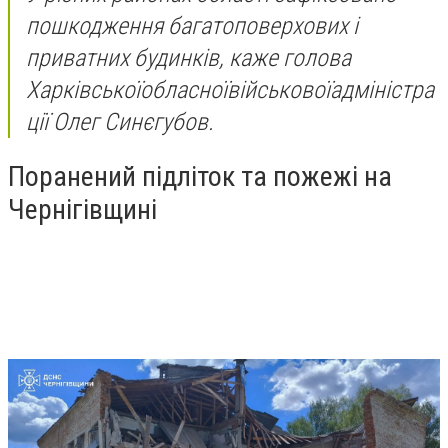
пошкодження багатоповерхових і
приватних будинків, каже голова
Харківськоїобласноївійськовоїадміністра
ції Олег Синєгубов.
Поранений підліток та пожежі на
Чернігівщині