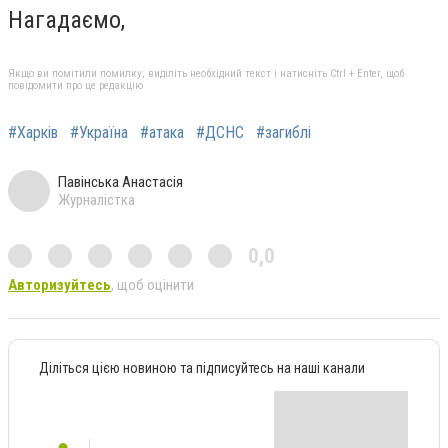
Нагадаємо,
Якщо ви помітили помилку, виділіть необхідний текст і натисніть Ctrl + Enter, щоб
повідомити про це редакцію
#Харків
#Україна
#атака
#ДСНС
#загиблі
Павінська Анастасія
Журналістка
0,0
Авторизуйтесь
, щоб оцінити
Діліться цією новиною та підписуйтесь на наші канали