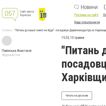
Новини
Реклама на сайті
О
Наші спецпроекти
Головна
"Питань до вашої землі не буде": посадовця Держгеокадастру на Харківщи
15:25, 13 травня
"Питань д
Павінська Анастасія
Журналістка
посадовц
Харківщи
Читать на русском