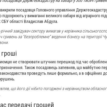
 посадовця Держгеокадастру на хабарі у 300 тисяч гривен
 викрили посадовця Головного управління Держгеокадастру
го підозрюють у вимаганні великого хабаря від аграрного пі
 СБУ області Владислав Абдула.
-річний завідувач сектору вимагав у керівника сільськогосп
 гривень за “безпроблемне” ведення бізнесу на території Чу
вони.
 гроші
риємцю не створювати штучних перешкод під час оброблен
 призначення. Також посадовець запевняв, що майбутню пе
законодавства проведуть лише формально, а в офіційних д
орушень.
являв, що його дії нібито погоджені з керівництвом обласног
.
час передачі грошей