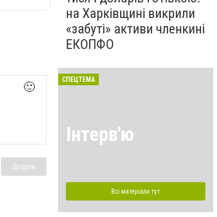
на Харківщині викрили
«забуті» активи членкині
ЕКОПФО
СПЕЦТЕМА
🙂
Інтерв'ю
Додати
Всі матеріали тут