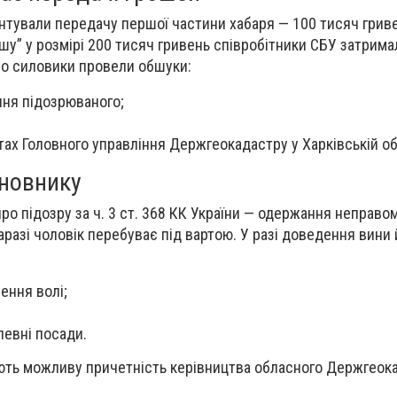
тували передачу першої частини хабаря — 100 тисяч гриве
шу” у розмірі 200 тисяч гривень співробітники СБУ затрим
но силовики провели обшуки:
ння підозрюваного;
тах Головного управління Держгеокадастру у Харківській об
новнику
о підозру за ч. 3 ст. 368 КК України — одержання неправом
аразі чоловік перебуває під вартою. У разі доведення вини
ення волі;
певні посади.
ють можливу причетність керівництва обласного Держгеок