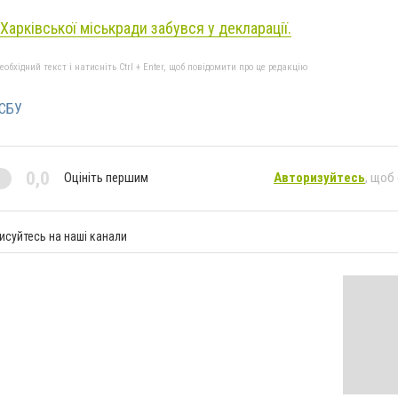
Харківської міськради забувся у декларації.
бхідний текст і натисніть Ctrl + Enter, щоб повідомити про це редакцію
СБУ
0,0
Оцініть першим
Авторизуйтесь
, щоб
исуйтесь на наші канали