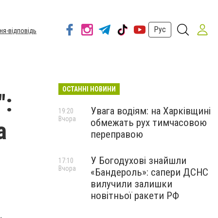
Рус
ня-відповідь
ОСТАННІ НОВИНИ
":
Увага водіям: на Харківщині
19:20
Вчора
обмежать рух тимчасовою
а
переправою
У Богодухові знайшли
17:10
Вчора
«Бандероль»: сапери ДСНС
вилучили залишки
новітньої ракети РФ