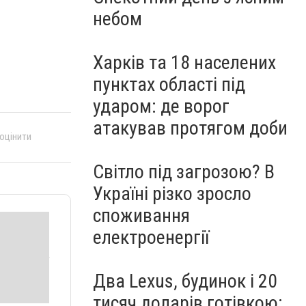
небом
Харків та 18 населених
пунктах області під
ударом: де ворог
атакував протягом доби
 оцінити
Світло під загрозою? В
Україні різко зросло
споживання
електроенергії
Два Lexus, будинок і 20
тисяч доларів готівкою: