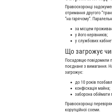
Правоохоронці задокумен
отримання другого “тран
“на гарячому”. Паралель
за місцем прожива
у його керівників;
у службових кабіне
Що загрожує чи
Посадовцю повідомили пр
поєднане з вимагання. Н
загрожує:
до 10 років позбавл
конфіскація майна;
заборона обіймати 
Правоохоронці перевіря
корупційної схеми.