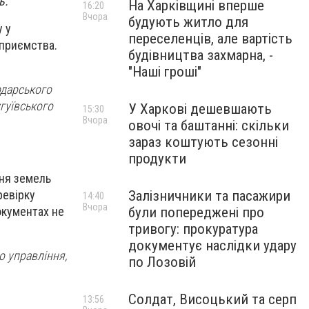
ь.
На Харківщині вперше
16:20
Вчора
будують житло для
 у
переселенців, але вартість
дприємства.
будівництва захмарна, -
"Наші гроші"
одарського
гуївського
У Харкові дешевшають
15:30
Вчора
овочі та баштанні: скільки
зараз коштують сезонні
продукти
ня земель
ревірку
Залізничники та пасажири
14:40
Вчора
окументах не
були попереджені про
тривогу: прокуратура
документує наслідки удару
о управління,
по Лозовій
Солдат, Висоцький та серп
13:56