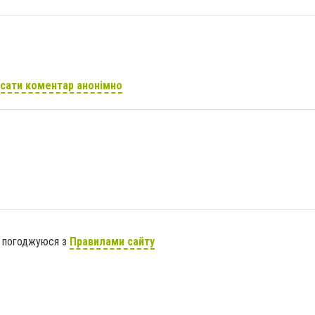
сати коментар анонімно
я погоджуюся з
Правилами сайту