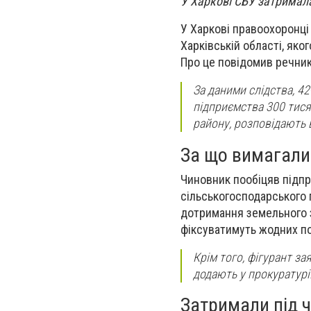
У Харкові СБУ затримала
У Харкові правоохоронці
Харківській області, яко
Про це повідомив речник
За даними слідства, 42
підприємства 300 тисяч
району, розповідають 
За що вимагали
Чиновник пообіцяв підп
сільськогосподарського
дотримання земельного 
фіксуватимуть жодних п
Крім того, фігурант за
додають у прокуратурі
Затримали під 