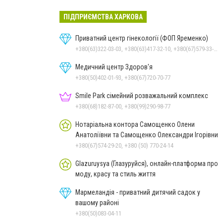
ПІДПРИЄМСТВА ХАРКОВА
Приватний центр гінекології (ФОП Яременко)
+380(63)322-03-03, +380(63)417-32-10, +380(67)579-33-21
Медичний центр Здоров'я
+380(50)402-01-93, +380(67)720-70-77
Smile Park сімейний розважальний комплекс
+380(68)182-87-00, +380(99)290-98-77
Нотаріальна контора Самощенко Олени
Анатоліївни та Самощенко Олександри Ігорівни
+380(67)574-29-20, +380 (50) 770-24-14
Glazuruysya (Глазуруйся), онлайн-платформа про
моду, красу та стиль життя
Мармеландія - приватний дитячий садок у
вашому районі
+380(50)083-04-11