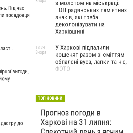
Вчора
з молотом на міськраді:
нь. Під час
ТОП радянських пам'ятних
али посадовця
знаків, які треба
деколонізувати на
Харківщині
У Харкові підпалили
13:24
ласті.
Вчора
кошенят разом зі сміттям:
обпалені вуса, лапки та ніс, -
ФОТО
ірної вигоди,
 йому
100 тисяч за роботу в ДСНС
12:47
Вчора
і «бронь»: у Харкові викрили
схему торгівлі впливом
ТОП НОВИНИ
Прогноз погоди в
Харкові на 31 липня:
адастру до
Спекотний день з ясним