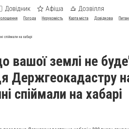
Довідник
Афіша
Дозвілля
голошення
Погода
Нерухомість
Карта міста
Довідкова
Питан
ні спіймали на хабарі
о вашої землі не буде
я Держгеокадастру н
ні спіймали на хабарі