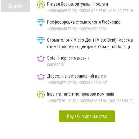
Ритуал Харків, ритуальні послуги
Додати
+380(96)065-59-05, +380(63)232-65-02, +380(66)757-10-18
Професорська стоматологія Любченко
+380(68)340-50-60, +380(98)970-92-33
Стоматологія Місто Дент (Misto Dent), мережа
стоматологічних центрів в Україні та Польщі
Sota, інтернет-магазин
0800330131
Дарсоліна, ветеринарний центр
+380(93)872-75-08, +380(63)112-31-37
Інвента, патентно-правова компанія
+380(57)761-04-12, +380(50)343-34-94, (063) 761-04-12, 0673928555, (066) 392-85-55
Додати підприємство