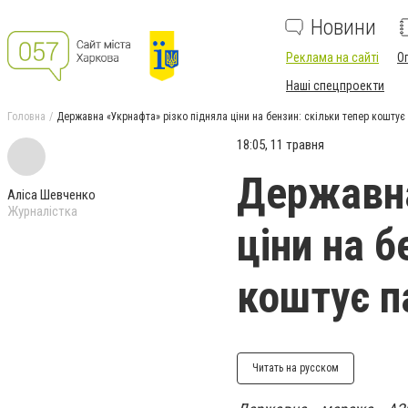
Новини
Реклама на сайті
О
Наші спецпроекти
Головна
Державна «Укрнафта» різко підняла ціни на бензин: скільки тепер коштує
18:05, 11 травня
Державна
Аліса Шевченко
Журналістка
ціни на б
коштує п
Читать на русском