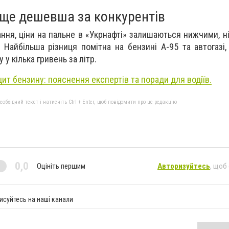
 ще дешевша за конкурентів
ня, ціни на пальне в «Укрнафті» залишаються нижчими, ні
Найбільша різниця помітна на бензині А-95 та автогазі
 у кілька гривень за літр.
цит бензину: пояснення експертів та поради для водіїв.
бхідний текст і натисніть Ctrl + Enter, щоб повідомити про це редакцію
0,0
Оцініть першим
Авторизуйтесь
, щоб
исуйтесь на наші канали