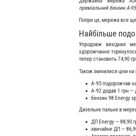
Державна мережа АЗС
преміальний бензин А-95 
Попри це, мережа все щ
Найбільше подо
Упродовж вихідних ме
здорожчання торкнулося 
тепер становить 74,90 гр
Також змінилися ціни на 
А-95 подорожчав на 
А-92 додав 1 грн — 
бензин 98 Energy зрі
Дизельне пальне в мере
ДП Energy — 88,90 г
звичайне ДП — 86,9