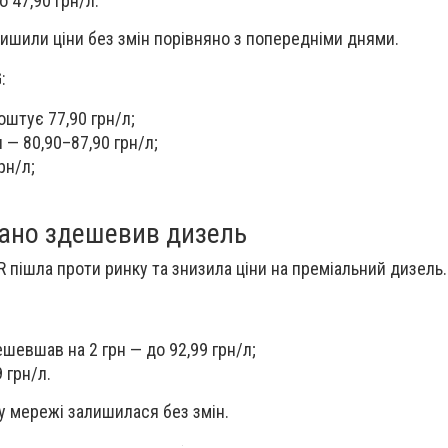
 47,90 грн/л.
шили ціни без змін порівняно з попередніми днями.
:
оштує 77,90 грн/л;
 — 80,90–87,90 грн/л;
рн/л;
ано здешевив дизель
пішла проти ринку та знизила ціни на преміальний дизель.
шевшав на 2 грн — до 92,99 грн/л;
 грн/л.
 у мережі залишилася без змін.