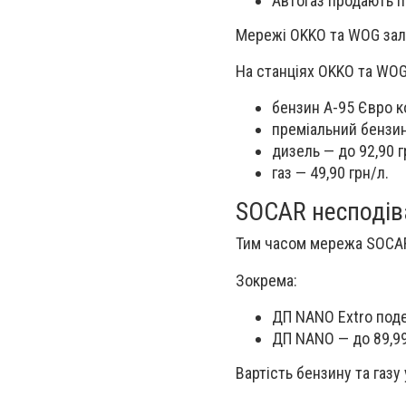
Автогаз продають по
Мережі OKKO та WOG зали
На станціях OKKO та WOG
бензин А-95 Євро к
преміальний бензин
дизель — до 92,90 г
газ — 49,90 грн/л.
SOCAR несподів
Тим часом мережа SOCAR 
Зокрема:
ДП NANO Extro поде
ДП NANO — до 89,99
Вартість бензину та газу