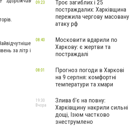
е здорожчав
Троє загиблих і 25
09:23
постраждалих: Харківщина
пережила чергову масовану
орів.
атаку рф
Московити вдарили по
08:40
айвідчутніше
Харкову: є жертви та
вень за літр і
постраждалі
Прогноз погоди в Харкові
08:01
на 9 серпня: комфортні
температури та хмари
Злива б’є на повну:
19:30
Вчора
Харківщину накрили сильні
дощі, Ізюм частково
знеструмлено