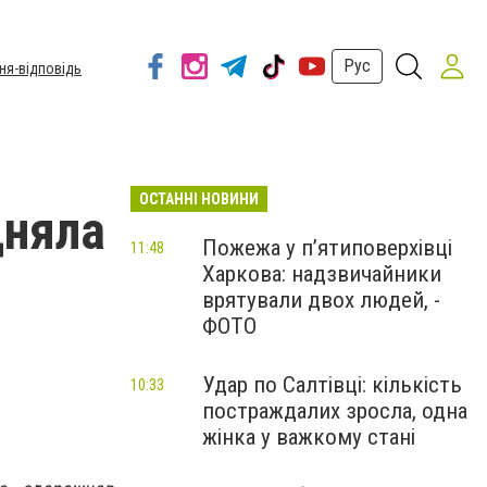
Рус
ня-відповідь
ОСТАННІ НОВИНИ
дняла
Пожежа у п’ятиповерхівці
11:48
Харкова: надзвичайники
врятували двох людей, -
ФОТО
Удар по Салтівці: кількість
10:33
постраждалих зросла, одна
жінка у важкому стані