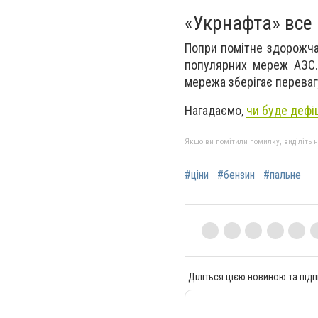
«Укрнафта» все
Попри помітне здорожчан
популярних мереж АЗС. 
мережа зберігає перевагу
Нагадаємо,
чи буде дефі
Якщо ви помітили помилку, виділіть нео
#ціни
#бензин
#пальне
Діліться цією новиною та підп