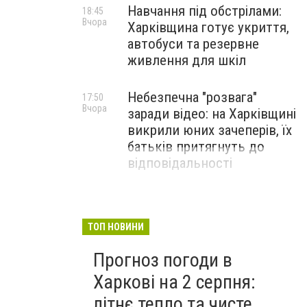
Навчання під обстрілами:
18:45
Вчора
Харківщина готує укриття,
автобуси та резервне
живлення для шкіл
Небезпечна "розвага"
17:50
Вчора
заради відео: на Харківщині
викрили юних зачеперів, їх
батьків притягнуть до
відповідальності
ТОП НОВИНИ
Прогноз погоди в
Харкові на 2 серпня:
літнє тепло та чисте