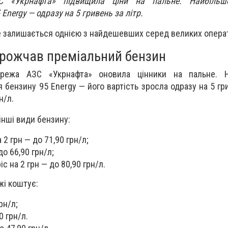
 «Укрнафта» підвищила ціни на пальне. Найбільш
Energy — одразу на 5 гривень за літр.
е залишається однією з найдешевших серед великих операт
рожчав преміальний бензин
режа АЗС «Укрнафта» оновила цінники на пальне. Н
бензину 95 Energy — його вартість зросла одразу на 5 гри
н/л.
інші види бензину:
2 грн — до 71,90 грн/л;
до 66,90 грн/л;
с на 2 грн — до 80,90 грн/л.
жі коштує:
рн/л;
0 грн/л.