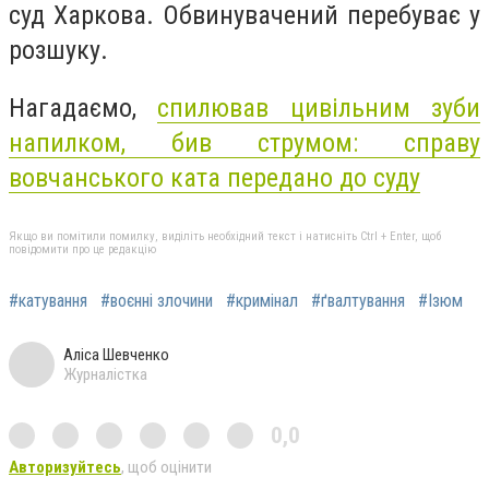
суд Харкова. Обвинувачений перебуває у
розшуку.
Нагадаємо,
спилював цивільним зуби
напилком, бив струмом: справу
вовчанського ката передано до суду
Якщо ви помітили помилку, виділіть необхідний текст і натисніть Ctrl + Enter, щоб
повідомити про це редакцію
#катування
#воєнні злочини
#кримінал
#ґвалтування
#Ізюм
Аліса Шевченко
Журналістка
0,0
Авторизуйтесь
, щоб оцінити