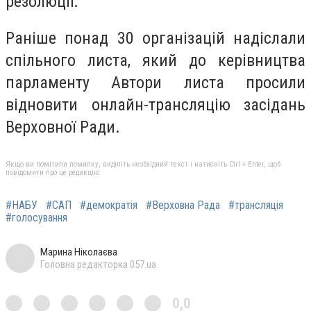
резолюції.
Раніше понад 30 організацій надіслали
спільного листа, який до керівництва
парламенту Автори листа просили
відновити онлайн-трансляцію засідань
Верховної Ради.
Якщо ви помітили помилку, виділіть необхідний текст і натисніть Ctrl + Enter, щоб
повідомити про це редакцію
#НАБУ
#САП
#демократія
#Верховна Рада
#трансляція
#голосування
Марина Ніколаєва
Головна редакторка 057.ua
0,0