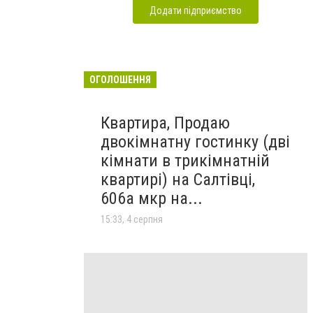
Додати підприємство
ОГОЛОШЕННЯ
Квартира, Продаю
двокімнатну гостинку (дві
кімнати в трикімнатній
квартирі) на Салтівці,
606а мкр на...
15:33, 4 серпня