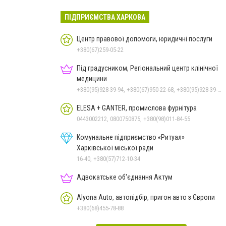
ПІДПРИЄМСТВА ХАРКОВА
Центр правової допомоги, юридичні послуги
+380(67)259-05-22
Під градусником, Регіональний центр клінічної
медицини
+380(95)928-39-94, +380(67)950-22-68, +380(95)928-39-94, +380(57)731-29-20
ELESA + GANTER, промислова фурнітура
0443002212, 0800750875, +380(98)011-84-55
Комунальне підприємство «Ритуал»
Харківської міської ради
16-40, +380(57)712-10-34
Адвокатське об'єднання Актум
Alyona Auto, автопідбір, пригон авто з Європи
+380(68)455-78-88