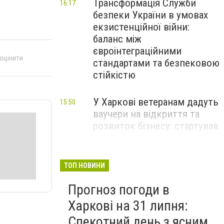
Трансформація Служби
16:17
безпеки України в умовах
екзистенційної війни:
баланс між
євроінтеграційними
 оцінити
стандартами та безпековою
стійкістю
У Харкові ветеранам дадуть
15:50
ваучери на відкриття та
розвиток бізнесу: стартував
прийом заявок
Перевищення швидкості й
14:48
ТОП НОВИНИ
небезпечні маневри: через
Прогноз погоди в
що найчастіше стаються
ДТП на Харківщині
Харкові на 31 липня:
Спекотний день з ясним