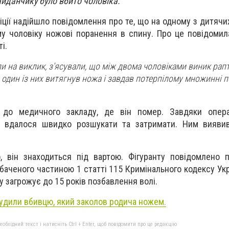
айданчику було вбито чоловіка.
іції надійшло повідомлення про те, що на одному з дитячи
у чоловіку ножові поранення в спину. Про це повідоми
і.
ли на виклик, з'ясували, що між двома чоловіками виник рап
о один із них витягнув ножа і завдав потерпілому множинні 
и до медичного закладу, де він помер. Завдяки опер
а вдалося швидко розшукати та затримати. Ним виявив
, він знаходиться під вартою. Фігуранту повідомлено 
баченого частиною 1 статті 115 Кримінального кодексу Укр
у загрожує до 15 років позбавлення волі.
судили вбивцю, який заколов родича ножем.
бхідний текст і натисніть Ctrl + Enter, щоб повідомити про це редакцію