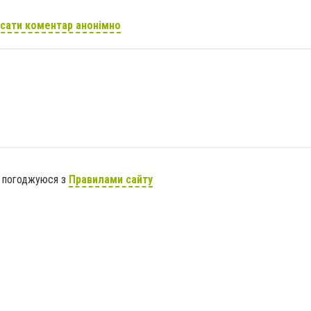
сати коментар анонімно
я погоджуюся з
Правилами сайту