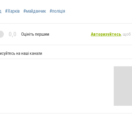
д
#Харків
#майданчик
#поліція
0,0
Оцініть першим
Авторизуйтесь
, щоб
исуйтесь на наші канали