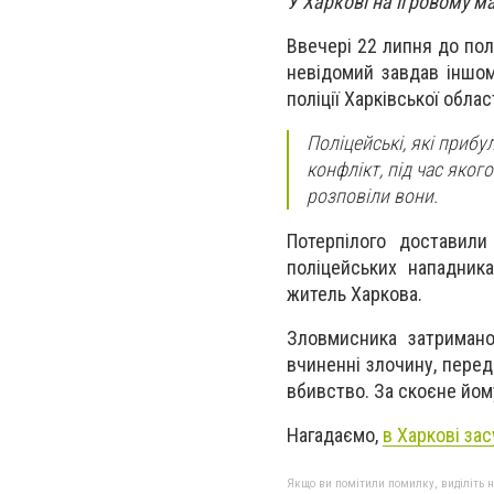
У Харкові на ігровому м
Ввечері 22 липня до пол
невідомий завдав іншом
поліції Харківської област
Поліцейські, які прибу
конфлікт, під час яког
розповіли вони.
Потерпілого доставил
поліцейських нападник
житель Харкова.
Зловмисника затримано
вчиненні злочину, перед
вбивство. За скоєне йом
Нагадаємо,
в Харкові за
Якщо ви помітили помилку, виділіть нео