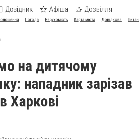
Довідник
Афіша
Дозвілля
голошення
Погода
Нерухомість
Карта міста
Довідкова
Питан
і
мо на дитячому
ку: нападник зарізав
 в Харкові