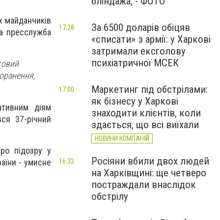
бліндажа, - ФОТО
х майданчиків
За 6500 доларів обіцяв
17:28
ла пресслужба
«списати» з армії: у Харкові
затримали ексголову
психіатричної МСЕК
товий
поранення,
Маркетинг під обстрілами:
17:00
як бізнесу у Харкові
ативним діям
знаходити клієнтів, коли
ся 37-річний
здається, що всі виїхали
НОВИНИ КОМПАНІЙ
про підозру у
Росіяни вбили двох людей
аїни - умисне
16:32
на Харківщині: ще четверо
постраждали внаслідок
обстрілу