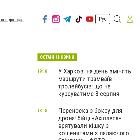
Рус
ня-відповідь
ОСТАННІ НОВИНИ
У Харкові на день змінять
19:18
маршрути трамваїв і
тролейбусів: що не
курсуватиме 8 серпня
Переноска з боксу для
18:18
дрона: бійці «Ахіллеса»
врятували кішку з
кошенятами з палаючого