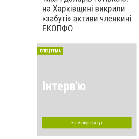
на Харківщині викрили
«забуті» активи членкині
ЕКОПФО
СПЕЦТЕМА
Інтерв'ю
Всі матеріали тут