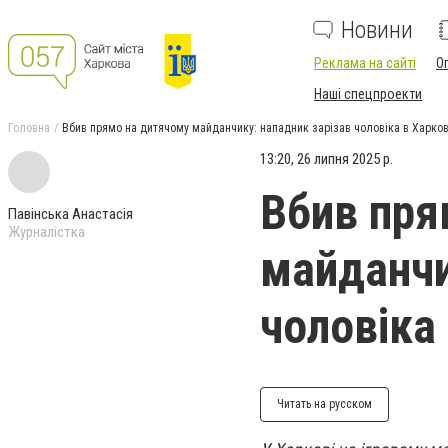
Новини
Реклама на сайті
О
Наші спецпроекти
Головна
Вбив прямо на дитячому майданчику: нападник зарізав чоловіка в Харков
13:20, 26 липня 2025 р.
Вбив пря
Павінська Анастасія
Журналістка
майданчи
чоловіка
Читать на русском