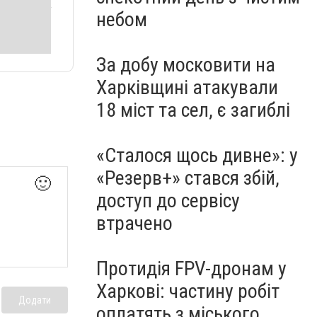
небом
За добу московити на
Харківщині атакували
18 міст та сел, є загиблі
«Сталося щось дивне»: у
«Резерв+» стався збій,
🙂
доступ до сервісу
втрачено
Протидія FPV-дронам у
Харкові: частину робіт
Додати
оплатять з міського