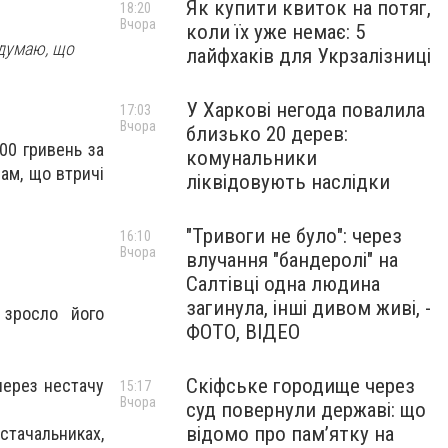
Як купити квиток на потяг,
18:20
Вчора
коли їх уже немає: 5
 думаю, що
лайфхаків для Укрзалізниці
У Харкові негода повалила
17:03
Вчора
близько 20 дерев:
100 гривень за
комунальники
рам, що втричі
ліквідовують наслідки
"Тривоги не було": через
16:10
Вчора
влучання "бандеролі" на
Салтівці одна людина
загинула, інші дивом живі, -
 зросло його
ФОТО, ВІДЕО
Скіфське городище через
через нестачу
15:17
Вчора
суд повернули державі: що
відомо про пам’ятку на
стачальниках,