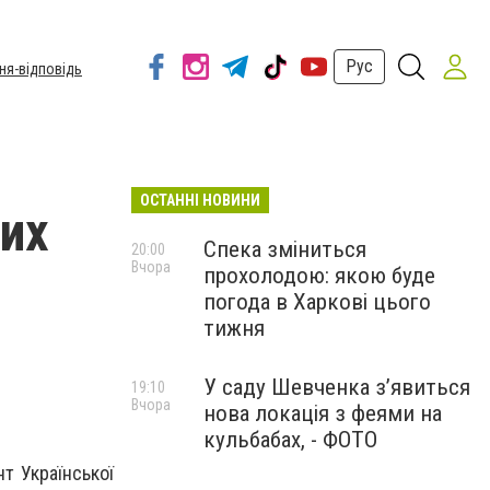
Рус
ня-відповідь
ОСТАННІ НОВИНИ
ких
Спека зміниться
20:00
Вчора
прохолодою: якою буде
погода в Харкові цього
тижня
У саду Шевченка з’явиться
19:10
Вчора
нова локація з феями на
кульбабах, - ФОТО
т Української