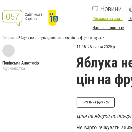
Новини
Реклама на сайті
О
Наші спецпроекти
Головна
Яблука не стануть дешевше: яких цін на фрукт очікувати
11:05, 25 липня 2025 р.
Яблука н
Павінська Анастасія
Журналістка
цін на фр
Читать на русском
Ціни на яблука не повер
Не варто очікувати зниж