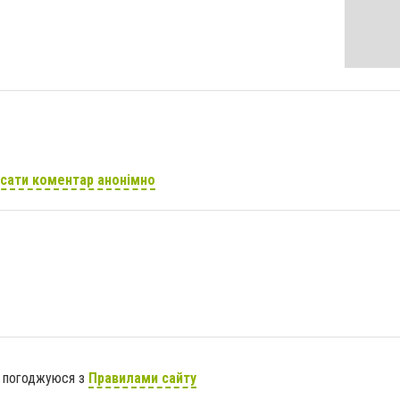
сати коментар анонімно
я погоджуюся з
Правилами сайту