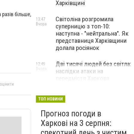
Харківщині
 разів більше,
Світоліна розгромила
13:47
Вчора
суперницю з топ-10:
наступна - "нейтральна". Як
представниця Харківщини
долала росіянок
Дві тисячі людей без світла:
12:45
Вчора
наслідки атаки на
передмістя Харкова
 оцінити
ТОП НОВИНИ
Прогноз погоди в
Харкові на 3 серпня:
спекотний день з чистим