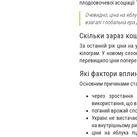
плодоовочевої асоціації
Очевидно, ціна на яблу
взагалі глобальна ера 
Скільки зараз ко
За останній рік ціни на
кілограм. У новому сезон
перевищило ціни попере
Які фактори впли
Основним причинами стал
через зростання 
використання, що в
поганий врожай спос
Україні не вистач
на внутрішньому ри
ціни на яблука пі