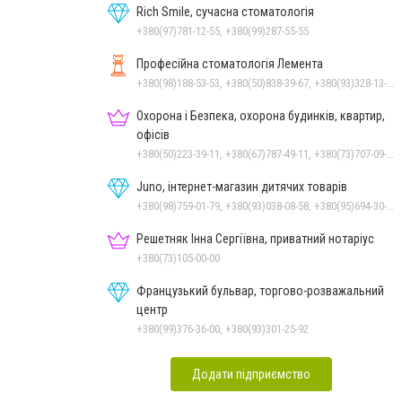
Rich Smile, сучасна стоматологія
+380(97)781-12-55, +380(99)287-55-55
Професійна стоматологія Лемента
+380(98)188-53-53, +380(50)838-39-67, +380(93)328-13-12, +380(50)403-53-53
Охорона і Безпека, охорона будинків, квартир,
офісів
+380(50)223-39-11, +380(67)787-49-11, +380(73)707-09-11
Juno, інтернет-магазин дитячих товарів
+380(98)759-01-79, +380(93)038-08-58, +380(95)694-30-36
Решетняк Інна Сергіївна, приватний нотаріус
+380(73)105-00-00
Французький бульвар, торгово-розважальний
центр
+380(99)376-36-00, +380(93)301-25-92
Додати підприємство