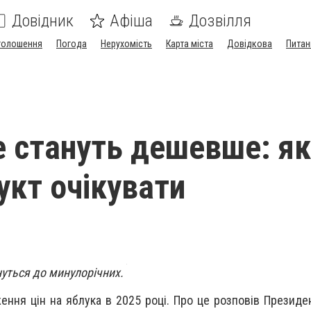
Довідник
Афіша
Дозвілля
голошення
Погода
Нерухомість
Карта міста
Довідкова
Питан
е стануть дешевше: я
укт очікувати
нуться до минулорічних.
ення цін на яблука в 2025 році. Про це розповів Президен