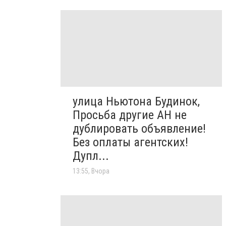
улица Ньютона Будинок,
Просьба другие АН не
дублировать объявление!
Без оплаты агентских!
Дупл...
13:55, Вчора