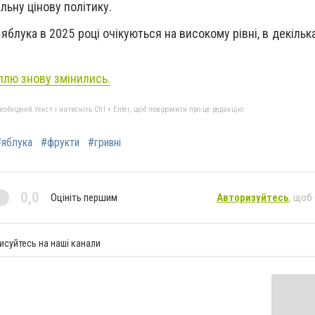
льну цінову політику.
 яблука в 2025 році очікуються на високому рівні, в декілька
оплю знову змінились.
бхідний текст і натисніть Ctrl + Enter, щоб повідомити про це редакцію
#яблука
#фрукти
#гривні
0,0
Оцініть першим
Авторизуйтесь
, щоб
исуйтесь на наші канали