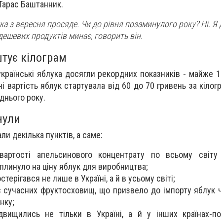
 Тарас Баштанник.
ка з вересня просяде. Чи до рівня позаминулого року? Ні. Я
дешевих продуктів минає, говорить він.
штує кілограм
 українські яблука досягли рекордних показників - майже 
і вартість яблук стартувала від 60 до 70 гривень за кілог
днього року.
нули
и декілька пунктів, а саме:
вартості апельсинового концентрату по всьому світу
плинуло на ціну яблук для виробництва;
терігався не лише в Україні, а й в усьому світі;
ає сучасних фруктосховищ, що призвело до імпорту яблук 
нку;
двищились не тільки в Україні, а й у інших країнах-по