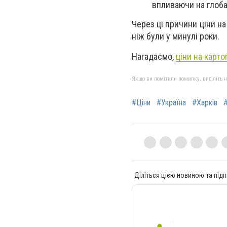
впливаючи на глоба
Через ці причини ціни на
ніж були у минулі роки.
Нагадаємо,
ціни на карт
Якщо ви помітили помилку, виділіть нео
#Ціни
#Україна
#Харків
Діліться цією новиною та підп