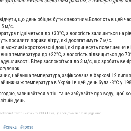
ів зустрічає жителів спекотним ранком, з температурою пов
відчути, що день обіцяє бути спекотним.Вологість в цей ча
 5 м/с.
ратура підніметься до +30°C, а вологість залишиться на рів
уть посилити пориви вітру, які досягатимуть 7 м/с.
дня можливі короткочасні дощі, які принесуть полегшення ві
ення температури до +22°C, а вологість підвищиться до 70
адушливості. Вітер заспокоїться до 3 м/с, що зробить вечі
огулянок.
аних, найвища температура, зафіксована в Харкові 12 липня
Найнижча ж температура в Україні в цей день була -3°C у 198
огодою, залишайтеся в тіні та не забувайте про воду, щоб 
літній день.
бхідний текст і натисніть Ctrl + Enter, щоб повідомити про це редакцію
#спека
#гроза