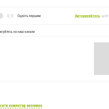
0,0
Оцініть першим
Авторизуйтесь
, щоб
исуйтесь на наші канали
сати коментар анонімно