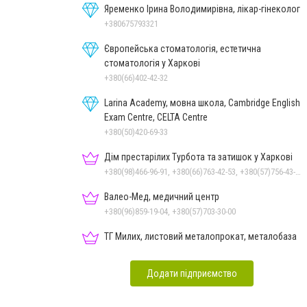
Яременко Ірина Володимирівна, лікар-гінеколог
+380675793321
Європейська стоматологія, естетична
стоматологія у Харкові
+380(66)402-42-32
Larina Academy, мовна школа, Сambridge English
Exam Centre, CELTA Centre
+380(50)420-69-33
Дім престарілих Турбота та затишок у Харкові
+380(98)466-96-91, +380(66)763-42-53, +380(57)756-43-18
Валео-Мед, медичний центр
+380(96)859-19-04, +380(57)703-30-00
ТГ Милих, листовий металопрокат, металобаза
Додати підприємство