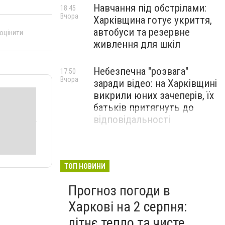
Навчання під обстрілами:
18:45
Вчора
Харківщина готує укриття,
автобуси та резервне
 оцінити
живлення для шкіл
Небезпечна "розвага"
17:50
Вчора
заради відео: на Харківщині
викрили юних зачеперів, їх
батьків притягнуть до
відповідальності
ТОП НОВИНИ
Прогноз погоди в
Харкові на 2 серпня:
літнє тепло та чисте