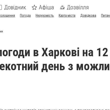
Довідник
Афіша
Дозвілля
голошення
Погода
Нерухомість
Карта міста
Довідкова
Питан
ами
погоди в Харкові на 12
пекотний день з можл