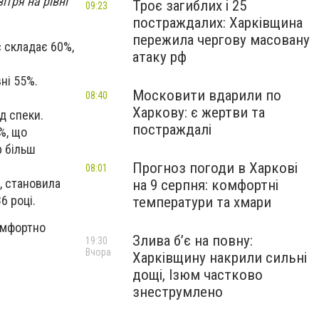
ітря на рівні
Троє загиблих і 25
09:23
постраждалих: Харківщина
пережила чергову масовану
с складає 60%,
атаку рф
ні 55%.
Московити вдарили по
08:40
Харкову: є жертви та
д спеки.
постраждалі
%, що
р більш
Прогноз погоди в Харкові
08:01
, становила
на 9 серпня: комфортні
6 році.
температури та хмари
комфортно
Злива б’є на повну:
19:30
Вчора
Харківщину накрили сильні
дощі, Ізюм частково
знеструмлено