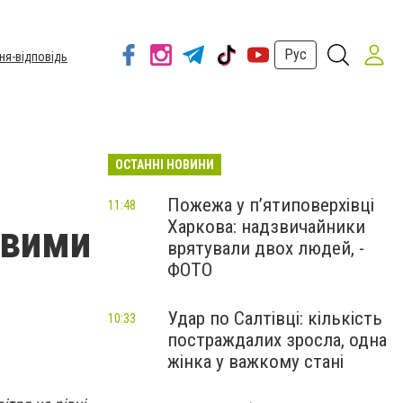
Рус
ня-відповідь
ОСТАННІ НОВИНИ
Пожежа у п’ятиповерхівці
11:48
Харкова: надзвичайники
ивими
врятували двох людей, -
ФОТО
Удар по Салтівці: кількість
10:33
постраждалих зросла, одна
жінка у важкому стані