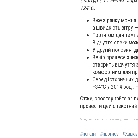
Сьогодні, 12 липня, Харк
+24°C.
Вже з ранку можна 
а швидкість вітру —
Протягом дня темпе
Відчуття спеки мож
У другій половині 
Вечір принесе зниж
створить відчуття з
комфортним для пр
Серед історичних д
+34°C у 2014 році. 
Отже, спостерігайте за п
провести цей спекотний 
Якщо ви помітили помилку, виділіть нео
#погода
#прогноз
#Харків