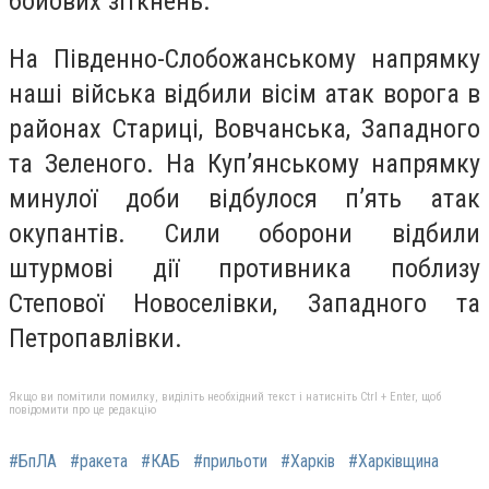
бойових зіткнень.
На Південно-Слобожанському напрямку
наші війська відбили вісім атак ворога в
районах Стариці, Вовчанська, Западного
та Зеленого. На Куп’янському напрямку
минулої доби відбулося п’ять атак
окупантів. Сили оборони відбили
штурмові дії противника поблизу
Степової Новоселівки, Западного та
Петропавлівки.
Якщо ви помітили помилку, виділіть необхідний текст і натисніть Ctrl + Enter, щоб
повідомити про це редакцію
#БпЛА
#ракета
#КАБ
#прильоти
#Харків
#Харківщина