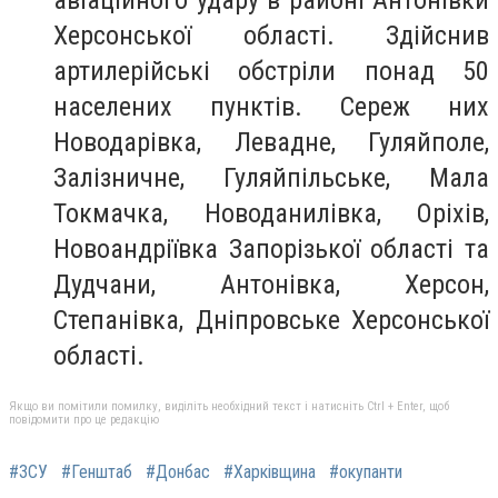
авіаційного удару в районі Антонівки
Херсонської області. Здійснив
артилерійські обстріли понад 50
населених пунктів. Сереж них
Новодарівка, Левадне, Гуляйполе,
Залізничне, Гуляйпільське, Мала
Токмачка, Новоданилівка, Оріхів,
Новоандріївка Запорізької області та
Дудчани, Антонівка, Херсон,
Степанівка, Дніпровське Херсонської
області.
Якщо ви помітили помилку, виділіть необхідний текст і натисніть Ctrl + Enter, щоб
повідомити про це редакцію
#ЗСУ
#Генштаб
#Донбас
#Харківщина
#окупанти