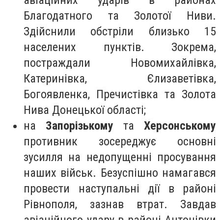
авіаційних ударів в районах
Благодатного та Золотої Ниви.
Здійснили обстріли близько 15
населених пунктів. Зокрема,
постраждали Новомихайлівка,
Катеринівка, Єлизаветівка,
Богоявленка, Пречистівка та Золота
Нива Донецької області;
на
Запорізькому
та
Херсонському
противник зосереджує основні
зусилля на недопущенні просування
наших військ. Безуспішно намагався
провести наступальні дії в районі
Рівнополя, зазнав втрат. Завдав