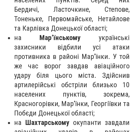
населених пунктів. Серед них
Бердичі, Ласточкине, Степове,
Тоненьке, Первомайське, Нетайлове
та Карлівка Донецької області;
на
Мар’їнському
українські
захисники відбили усі атаки
противника в районі Мар’їнки. У той
же час ворог завдав авіаційного
удару біля цього міста. Здійснив
артилерійські обстріли близько 10
населених пунктів, зокрема,
Красногорівки, Мар’їнки, Георгіївки та
Побєди Донецької області;
на
Шахтарському
окупанти завдали