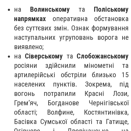
на
Волинському
та
Поліському
напрямках
оперативна обстановка
без суттєвих змін. Ознак формування
наступальних угруповань ворога не
виявлено;
на
Сіверському
та
Слобожанському
росіяни здійснили мінометні та
артилерійські обстріли близько 15
населених пунктів. Зокрема, під
вогонь потрапили Красні Лози,
Грем’яч, Богданове Чернігівської
області; Волфине, Костянтинівка,
Басівка Сумської області та Гатище,