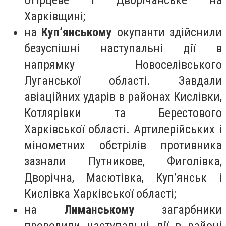
Огірцеве і Дворічанське на
Харківщині;
на
Куп’янському
окупанти здійснили
безуспішні наступальні дії в
напрямку Новоселівського
Луганської області. Завдали
авіаційних ударів в районах Кислівки,
Котлярівки та Берестового
Харківської області. Артилерійських і
мінометних обстрілів противника
зазнали Путникове, Фиголівка,
Дворічна, Масютівка, Куп’янськ і
Кислівка Харківської області;
на
Лиманському
загарбники