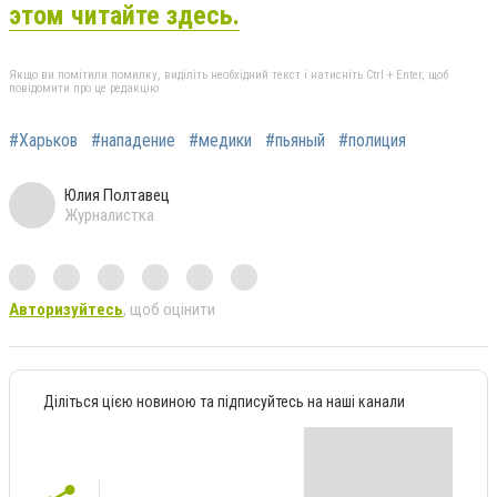
этом читайте здесь.
Якщо ви помітили помилку, виділіть необхідний текст і натисніть Ctrl + Enter, щоб
повідомити про це редакцію
#Харьков
#нападение
#медики
#пьяный
#полиция
Юлия Полтавец
Журналистка
Авторизуйтесь
, щоб оцінити
Діліться цією новиною та підписуйтесь на наші канали