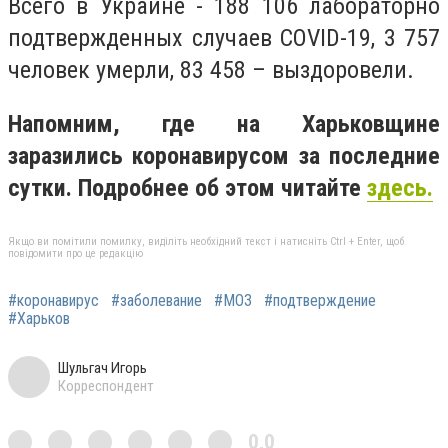
Всего в Украине - 188 106 лабораторно
подтвержденных случаев COVID-19, 3 757
человек умерли, 83 458 – выздоровели.
Напомним, где на Харьковщине
заразились коронавирусом за последние
сутки. Подробнее об этом читайте
здесь.
Якщо ви помітили помилку, виділіть необхідний текст і натисніть Ctrl + Enter, щоб
повідомити про це редакцію
#коронавирус
#заболевание
#МОЗ
#подтверждение
#Харьков
Шульгач Игорь
Корреспондент
0,0