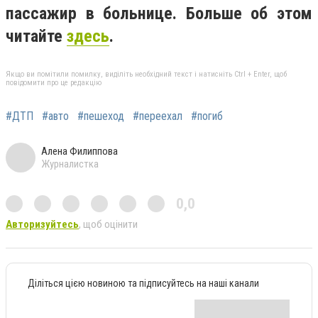
пассажир в больнице. Больше об этом
читайте
здесь
.
Якщо ви помітили помилку, виділіть необхідний текст і натисніть Ctrl + Enter, щоб
повідомити про це редакцію
#ДТП
#авто
#пешеход
#переехал
#погиб
Алена Филиппова
Журналистка
0,0
Авторизуйтесь
, щоб оцінити
Діліться цією новиною та підписуйтесь на наші канали