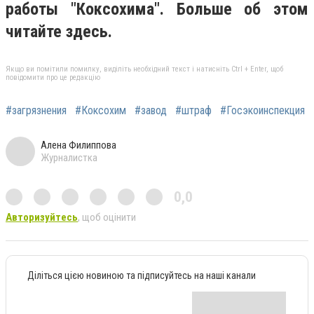
работы "Коксохима". Больше об этом
читайте здесь.
Якщо ви помітили помилку, виділіть необхідний текст і натисніть Ctrl + Enter, щоб
повідомити про це редакцію
#загрязнения
#Коксохим
#завод
#штраф
#Госэкоинспекция
Алена Филиппова
Журналистка
0,0
Авторизуйтесь
, щоб оцінити
Діліться цією новиною та підписуйтесь на наші канали