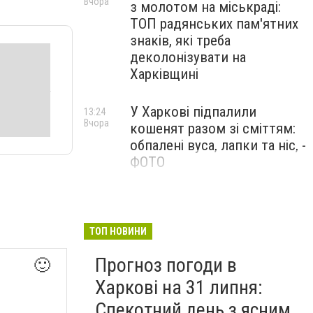
Вчора
з молотом на міськраді:
ТОП радянських пам'ятних
знаків, які треба
деколонізувати на
Харківщині
У Харкові підпалили
13:24
Вчора
кошенят разом зі сміттям:
обпалені вуса, лапки та ніс, -
ФОТО
100 тисяч за роботу в ДСНС
12:47
Вчора
і «бронь»: у Харкові викрили
схему торгівлі впливом
ТОП НОВИНИ
Прогноз погоди в
🙂
Харкові на 31 липня:
Спекотний день з ясним