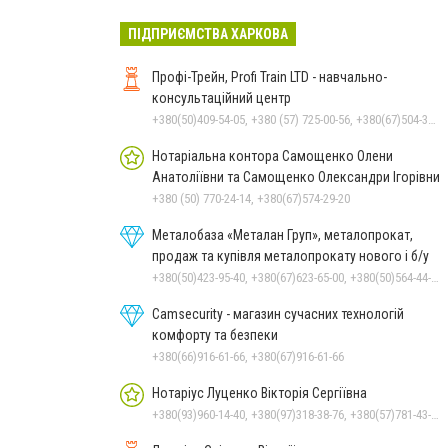
ПІДПРИЄМСТВА ХАРКОВА
Профі-Трейн, Profi Train LTD - навчально-
консультаційний центр
+380(50)409-54-05, +380 (57) 725-00-56, +380(67)504-30-74
Нотаріальна контора Самощенко Олени
Анатоліївни та Самощенко Олександри Ігорівни
+380 (50) 770-24-14, +380(67)574-29-20
Металобаза «Металан Груп», металопрокат,
продаж та купівля металопрокату нового і б/у
+380(50)423-95-40, +380(67)623-65-00, +380(50)564-44-77, +380(68)564-44-77
Camsecurity - магазин сучасних технологій
комфорту та безпеки
+380(66)916-61-66, +380(67)916-61-66
Нотаріус Луценко Вікторія Сергіївна
+380(93)960-14-40, +380(97)318-38-76, +380(57)781-43-91