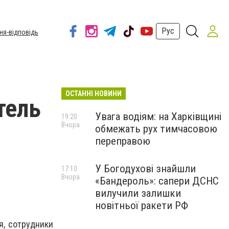
Рус
ня-відповідь
ОСТАННІ НОВИНИ
тель
Увага водіям: на Харківщині
19:20
Вчора
обмежать рух тимчасовою
переправою
У Богодухові знайшли
17:10
Вчора
«Бандероль»: сапери ДСНС
вилучили залишки
новітньої ракети РФ
я, сотрудники