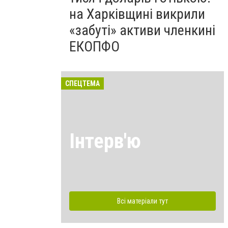
на Харківщині викрили
«забуті» активи членкині
ЕКОПФО
СПЕЦТЕМА
Інтерв'ю
Всі матеріали тут