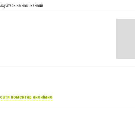
исуйтесь на наші канали
сати коментар анонімно