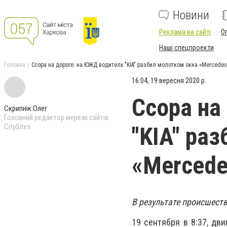
Новини
Реклама на сайті
О
Наші спецпроекти
Головна
Ссора на дороге: на ЮЖД водитель "KIA" разбил молотком окна «Mercedes
16:04, 19 вересня 2020 р.
Ссора на
Скрипнік Олег
Головний редактор мережі сайтів
CitySites
"KIA" ра
«Mercede
В результате происшеств
19 сентября в 8:37, дв