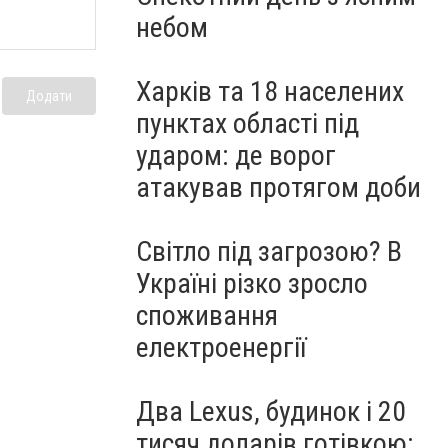
небом
Харків та 18 населених
Додати
пунктах області під
ударом: де ворог
атакував протягом доби
Світло під загрозою? В
Україні різко зросло
споживання
електроенергії
Два Lexus, будинок і 20
тисяч доларів готівкою: