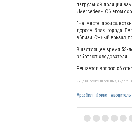
патрульной полиции зам
«Mercedes». Об этом со
"На месте происшестви
дороге близ города Пе
вблизи Южный вокзал, по
В настоящее время 53-л
работают следователи.
Решается вопрос об отк
Якщо ви помітили помилку, виділіть нео
#разбил
#окна
#водитель