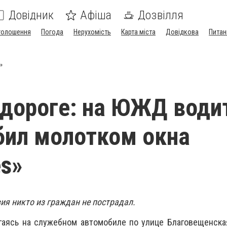
Довідник
Афіша
Дозвілля
голошення
Погода
Нерухомість
Карта міста
Довідкова
Питан
»
 дороге: на ЮЖД води
збил молотком окна
s»
ия никто из граждан не пострадал.
игаясь на служебном автомобиле по улице Благовещенска