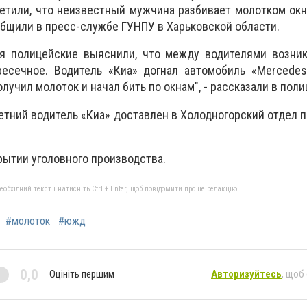
етили, что неизвестный мужчина разбивает молотком ок
общили в пресс-службе ГУНПУ в Харьковской области.
я полицейские выяснили, что между водителями возник
ресечное. Водитель «Киа» догнал автомобиль «Mercedes
лучил молоток и начал бить по окнам", - рассказали в поли
етний водитель «Киа» доставлен в Холодногорский отдел п
рытии уголовного производства.
бхідний текст і натисніть Ctrl + Enter, щоб повідомити про це редакцію
#молоток
#южд
0,0
Оцініть першим
Авторизуйтесь
, щоб