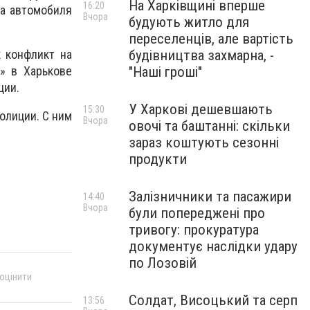
На Харківщині вперше
16:20
на автомобиля
Вчора
будують житло для
переселенців, але вартість
будівництва захмарна, -
 конфликт на
"Наші гроші"
» в Харькове
ции.
У Харкові дешевшають
15:30
олиции. С ним
Вчора
овочі та баштанні: скільки
зараз коштують сезонні
продукти
Залізничники та пасажири
14:40
Вчора
були попереджені про
тривогу: прокуратура
документує наслідки удару
по Лозовій
 оцінити
Солдат, Висоцький та серп
13:56