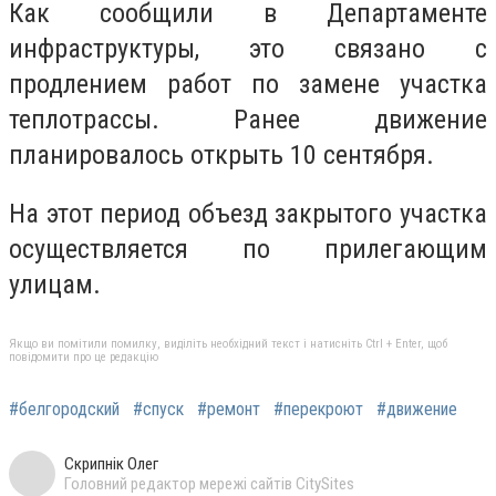
Как сообщили в Департаменте
инфраструктуры, это связано с
продлением работ по замене участка
теплотрассы. Ранее движение
планировалось открыть 10 сентября.
На этот период объезд закрытого участка
осуществляется по прилегающим
улицам.
Якщо ви помітили помилку, виділіть необхідний текст і натисніть Ctrl + Enter, щоб
повідомити про це редакцію
#белгородский
#спуск
#ремонт
#перекроют
#движение
Скрипнік Олег
Головний редактор мережі сайтів CitySites