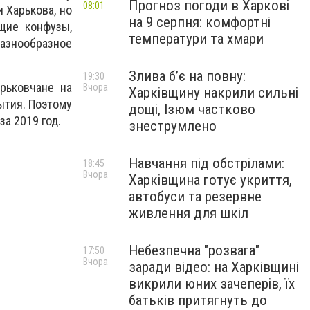
Прогноз погоди в Харкові
08:01
 Харькова, но
на 9 серпня: комфортні
щие конфузы,
температури та хмари
разнообразное
Злива б’є на повну:
19:30
рьковчане на
Вчора
Харківщину накрили сильні
ытия. Поэтому
дощі, Ізюм частково
а 2019 год.
знеструмлено
Навчання під обстрілами:
18:45
Вчора
Харківщина готує укриття,
автобуси та резервне
живлення для шкіл
Небезпечна "розвага"
17:50
Вчора
заради відео: на Харківщині
викрили юних зачеперів, їх
батьків притягнуть до