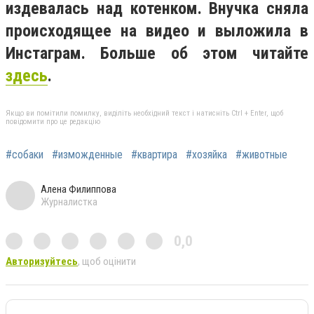
издевалась над котенком. Внучка сняла
происходящее на видео и выложила в
Инстаграм. Больше об этом читайте
здесь
.
Якщо ви помітили помилку, виділіть необхідний текст і натисніть Ctrl + Enter, щоб
повідомити про це редакцію
#собаки
#изможденные
#квартира
#хозяйка
#животные
Алена Филиппова
Журналистка
0,0
Авторизуйтесь
, щоб оцінити