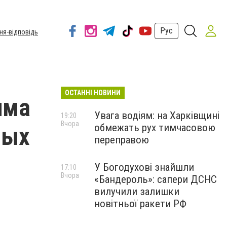
Рус
ня-відповідь
ОСТАННІ НОВИНИ
има
Увага водіям: на Харківщині
19:20
Вчора
обмежать рух тимчасовою
мых
переправою
У Богодухові знайшли
17:10
Вчора
«Бандероль»: сапери ДСНС
вилучили залишки
новітньої ракети РФ