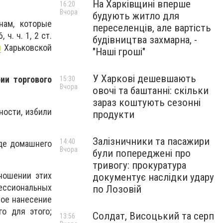
На Харківщині вперше
16:20
Вчора
будують житло для
нам, которые
переселенців, але вартість
ч. ч. 1, 2 ст.
будівництва захмарна, -
ы
Харьковской
"Наші гроші"
У Харкові дешевшають
ии торгового
15:30
Вчора
овочі та баштанні: скільки
зараз коштують сезонні
ости, избили
продукти
Залізничники та пасажири
14:40
иде домашнего
Вчора
були попереджені про
тривогу: прокуратура
ношении этих
документує наслідки удару
ессиональных
по Лозовій
ное нанесение
о для этого;
Солдат, Висоцький та серп
13:56