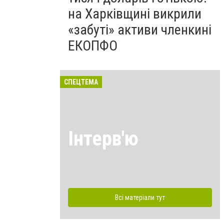
на Харківщині викрили
«забуті» активи членкині
ЕКОПФО
СПЕЦТЕМА
Інтерв'ю
Всі матеріали тут