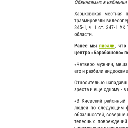
Обвиняемых в избиении 
Харьковская местная 
травмировали видеооперат
345-1, ч. 1 ст. 347-1 У
области.
Ранее мы
писали
, что
центра «Барабашово» п
«Четверо мужчин, меша
его и разбили видеокаме
Относительно нападавш
ареста и еще одному - в
«В Киевский районный 
людей по следующим ф
обязанностей, совершен
телесных повреждений 