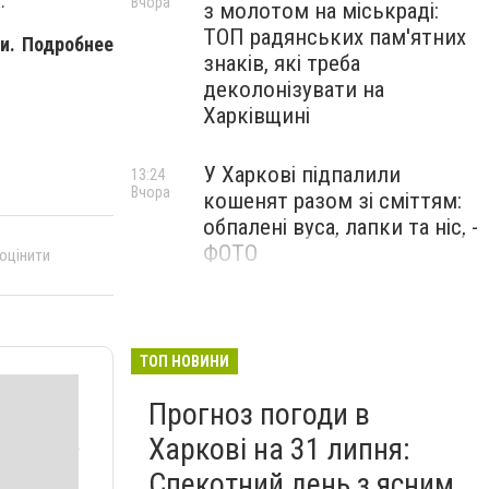
.
Вчора
з молотом на міськраді:
ТОП радянських пам'ятних
и. Подробнее
знаків, які треба
деколонізувати на
Харківщині
У Харкові підпалили
13:24
Вчора
кошенят разом зі сміттям:
обпалені вуса, лапки та ніс, -
ФОТО
 оцінити
100 тисяч за роботу в ДСНС
12:47
Вчора
і «бронь»: у Харкові викрили
схему торгівлі впливом
ТОП НОВИНИ
Прогноз погоди в
Харкові на 31 липня:
Спекотний день з ясним