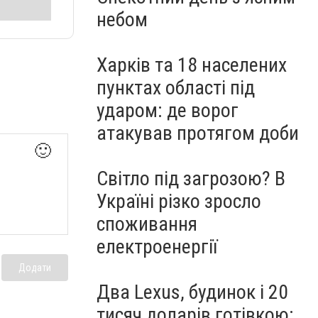
небом
Харків та 18 населених
пунктах області під
ударом: де ворог
атакував протягом доби
🙂
Світло під загрозою? В
Україні різко зросло
споживання
електроенергії
Додати
Два Lexus, будинок і 20
тисяч доларів готівкою: