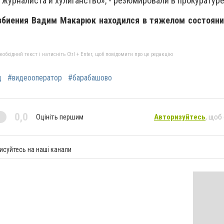
журналиста и хулиганство», - резюмировали в прокуратуре
збиения Вадим Макарюк находился в тяжелом состояни
бхідний текст і натисніть Ctrl + Enter, щоб повідомити про це редакцію
д
#видеооператор
#барабашово
0,0
Оцініть першим
Авторизуйтесь
, щоб
исуйтесь на наші канали