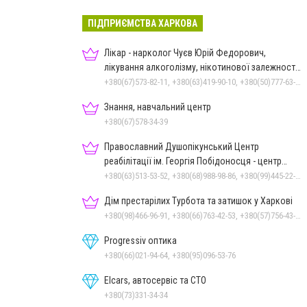
ПІДПРИЄМСТВА ХАРКОВА
Лікар - нарколог Чуєв Юрій Федорович,
лікування алкоголізму, нікотинової залежності,
ігроманії
+380(67)573-82-11, +380(63)419-90-10, +380(50)777-63-18
Знання, навчальний центр
+380(67)578-34-39
Православний Душопікунський Центр
реабілітації ім. Георгія Побідоносця - центр
лікування
+380(63)513-53-52, +380(68)988-98-86, +380(99)445-22-66
Дім престарілих Турбота та затишок у Харкові
+380(98)466-96-91, +380(66)763-42-53, +380(57)756-43-18
Progressiv оптика
+380(66)021-94-64, +380(95)096-53-76
Elcars, автосервіс та СТО
+380(73)331-34-34