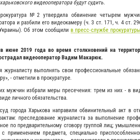
харьковского видеооператора будут судить.
прокуратура №2 утвердила обвинение четырем мужчи
ора и разбили его видеокамеру (ч. 3 ст. 171, ч. 4 ст. 296, 
К Украины). Об этом сообщили
в пресс-службе прокуратур
 в июне 2019 года во время столкновений на территор
острадал видеооператор Вадим Макарюк.
я журналисту выполнять свои профессиональные обязанн
ру», - отметили в прокуратуре.
их мужчин избрали меры пресечения: трем из них - в в
 виде личного обязательства.
суд города Харькова направили обвинительный акт в от
актам: преследование журналиста за выполнение проф
ное по предварительному сговору группой лиц; умышлен
с применением предмета, специально приспособленног