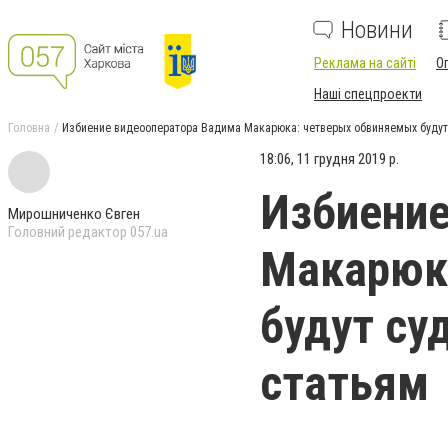
Новини
Реклама на сайті
О
Наші спецпроекти
Головна
Избиение видеооператора Вадима Макарюка: четверых обвиняемых будут 
18:06, 11 грудня 2019 р.
Избиение
Мирошниченко Євген
Головний редактор 057.ua
Макарюк
будут су
статьям