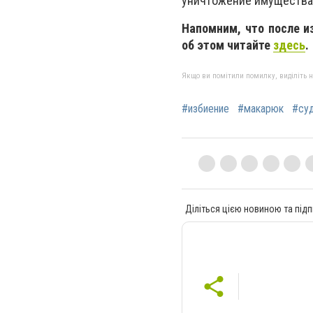
уничтожение имущества 
Напомним, что после и
об этом читайте
здесь
.
Якщо ви помітили помилку, виділіть нео
#избиение
#макарюк
#су
Діліться цією новиною та підп