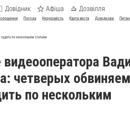
Довідник
Афіша
Дозвілля
голошення
Погода
Нерухомість
Карта міста
Довідкова
Питан
судить по нескольким статьям
 видеооператора Вад
а: четверых обвиняе
дить по нескольким