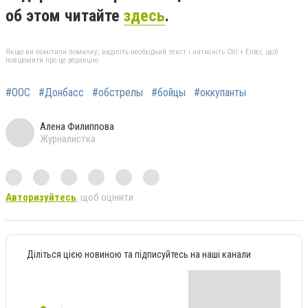
об этом читайте
здесь
.
Якщо ви помітили помилку, виділіть необхідний текст і натисніть Ctrl + Enter, щоб
повідомити про це редакцію
#ООС
#Донбасс
#обстрелы
#бойцы
#оккупанты
Алена Филиппова
Журналистка
Авторизуйтесь
, щоб оцінити
Діліться цією новиною та підписуйтесь на наші канали