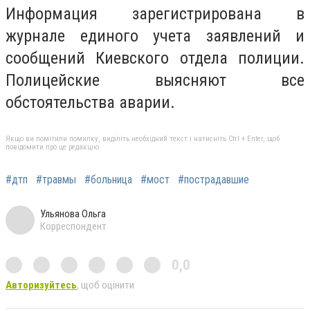
Информация зарегистрирована в
журнале единого учета заявлений и
сообщений Киевского отдела полиции.
Полицейские выясняют все
обстоятельства аварии.
Якщо ви помітили помилку, виділіть необхідний текст і натисніть Ctrl + Enter, щоб
повідомити про це редакцію
#дтп
#травмы
#больница
#мост
#пострадавшие
Ульянова Ольга
Корреспондент
0,0
Авторизуйтесь
, щоб оцінити