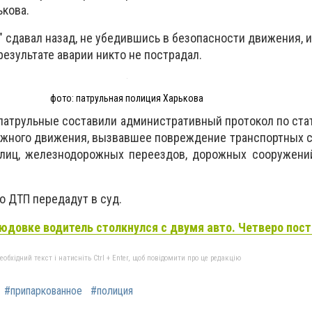
ькова.
n" сдавал назад, не убедившись в безопасности движения, 
результате аварии никто не пострадал.
фото: патрульная полиция Харькова
патрульные составили административный протокол по ста
жного движения, вызвавшее повреждение транспортных ср
улиц, железнодорожных переездов, дорожных сооружений
 ДТП передадут в суд.
юдовке водитель столкнулся с двумя авто. Четверо пос
бхідний текст і натисніть Ctrl + Enter, щоб повідомити про це редакцію
#припаркованное
#полиция