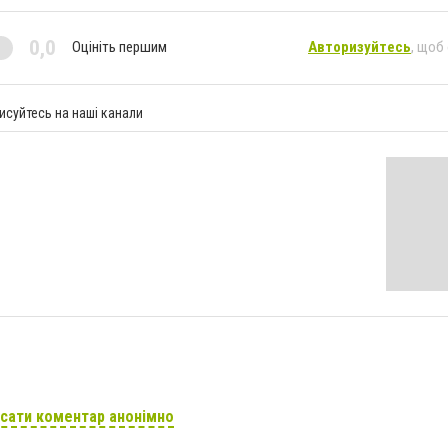
0,0
Оцініть першим
Авторизуйтесь
, щоб
исуйтесь на наші канали
сати коментар анонімно