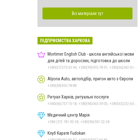
Всі матеріали тут
ПІДПРИЄМСТВА ХАРКОВА
Mortimer English Club - школа англійської мови
для дітей та дорослих, підготовка до школи
+380(67)575-33-94, +380(99)955-78-91, +380(66)542-61-81
Alyona Auto, автопідбір, пригон авто з Європи
+380(68)455-78-88
Ритуал Харків, ритуальні послуги
+380(66)757-10-18, +380(96)065-59-05, +380(63)232-65-02
Медичний центр Марія
+380 (57) 781-93-38, +380(96)501-52-28
Клуб Карате Fudokan
+380(98)960-85-87, +380(50)927-60-83