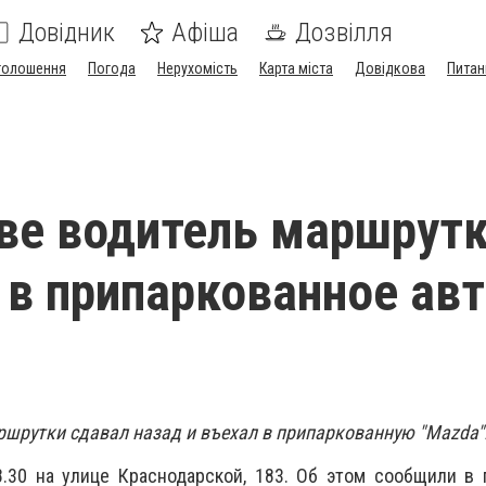
Довідник
Афіша
Дозвілля
голошення
Погода
Нерухомість
Карта міста
Довідкова
Питан
ве водитель маршрут
 в припаркованное авто
ршрутки сдавал назад и въехал в припаркованную "Mazda"
.30 на улице Краснодарской, 183. Об этом сообщили в 