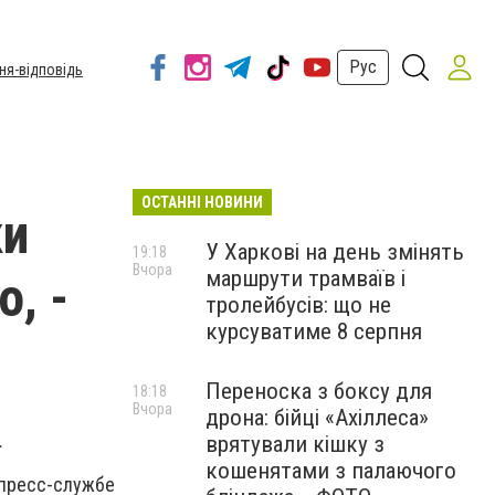
Рус
ня-відповідь
ОСТАННІ НОВИНИ
ки
У Харкові на день змінять
19:18
Вчора
маршрути трамваїв і
, -
тролейбусів: що не
курсуватиме 8 серпня
Переноска з боксу для
18:18
Вчора
дрона: бійці «Ахіллеса»
.
врятували кішку з
кошенятами з палаючого
пресс-службе