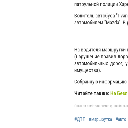
патрульной полиции Хар
Водитель автобуса "I-va
автомобилем "Mazda". В 
На водителя маршрутки 
(нарушение правил доро
автомобильных дорог, 
имущества).
Собранную информацию о
Читайте также:
На Безл
Якщо ви помітили помилку, виділіть нео
#ДТП
#маршрутка
#авто