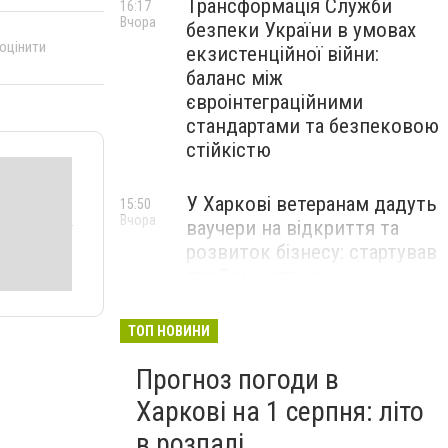
Трансформація Служби
16:17
Вчора
безпеки України в умовах
 оцінити
екзистенційної війни:
баланс між
євроінтеграційними
стандартами та безпековою
стійкістю
У Харкові ветеранам дадуть
15:50
Вчора
ваучери на відкриття та
розвиток бізнесу: стартував
прийом заявок
Перевищення швидкості й
14:48
ТОП НОВИНИ
Вчора
небезпечні маневри: через
Прогноз погоди в
що найчастіше стаються
ДТП на Харківщині
Харкові на 1 серпня: літо
в розпалі