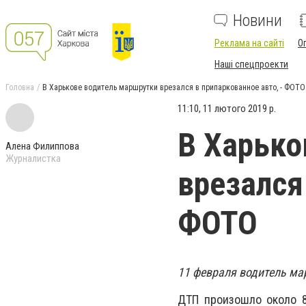
Новини
Реклама на сайті
О
Наші спецпроекти
Головна
В Харькове водитель маршрутки врезался в припаркованное авто, - ФОТО
11:10, 11 лютого 2019 р.
В Харько
Алена Филиппова
Журналистка
врезался
ФОТО
11 февраля водитель ма
ДТП произошло около 8