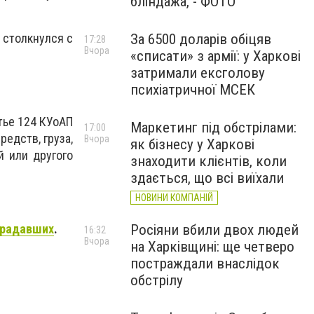
бліндажа, - ФОТО
За 6500 доларів обіцяв
и столкнулся с
17:28
Вчора
«списати» з армії: у Харкові
затримали ексголову
психіатричної МСЕК
тье 124 КУоАП
Маркетинг під обстрілами:
17:00
едств, груза,
Вчора
як бізнесу у Харкові
 или другого
знаходити клієнтів, коли
здається, що всі виїхали
НОВИНИ КОМПАНІЙ
традавших
.
Росіяни вбили двох людей
16:32
Вчора
на Харківщині: ще четверо
постраждали внаслідок
обстрілу