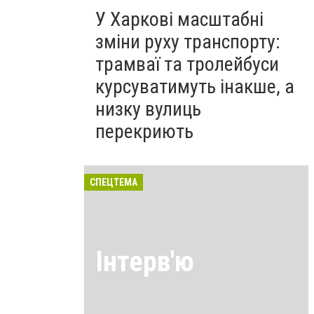
У Харкові масштабні
зміни руху транспорту:
трамваї та тролейбуси
курсуватимуть інакше, а
низку вулиць
перекриють
СПЕЦТЕМА
Інтерв'ю