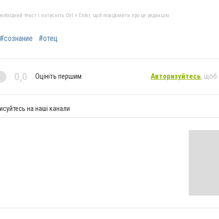
бхідний текст і натисніть Ctrl + Enter, щоб повідомити про це редакцію
#сознание
#отец
0,0
Оцініть першим
Авторизуйтесь
, щоб
исуйтесь на наші канали