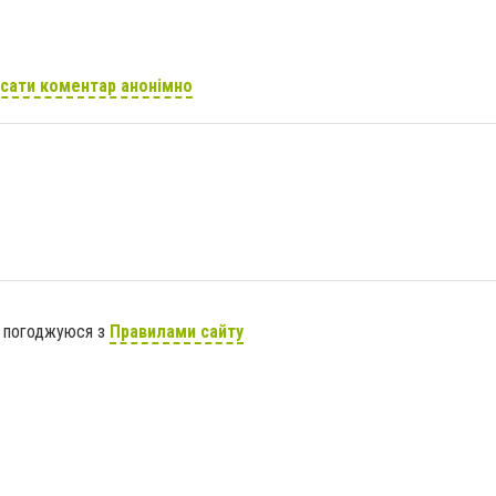
сати коментар анонімно
я погоджуюся з
Правилами сайту