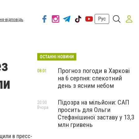
Рус
ня-відповідь
ОСТАННІ НОВИНИ
ез
Прогноз погоди в Харкові
08:01
на 6 серпня: спекотний
ли
день з ясним небом
Підозра на мільйони: САП
20:00
Вчора
просить для Ольги
Стефанішиної заставу у 13,3
млн гривень
щили в пресс-