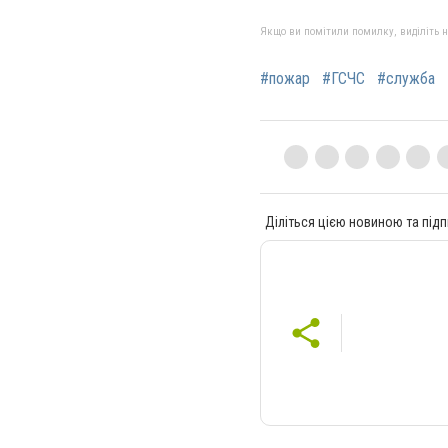
Якщо ви помітили помилку, виділіть нео
#пожар
#ГСЧС
#служба
Діліться цією новиною та підп