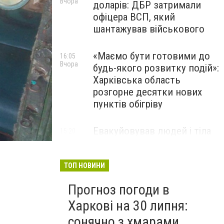
Вчора
доларів: ДБР затримали
офіцера ВСП, який
шантажував військового
«Маємо бути готовими до
16:05
Вчора
будь-якого розвитку подій»:
Харківська область
розгорне десятки нових
пунктів обігріву
Евакуйовував людей і тіла
фото: ГСЧС в Харьковской области
15:20
Вчора
загиблих: через атаку рф у
Харкові загинув волонтер із
Польщі
ТОП НОВИНИ
Прогноз погоди в
Харкові на 30 липня:
сонячно з хмарами