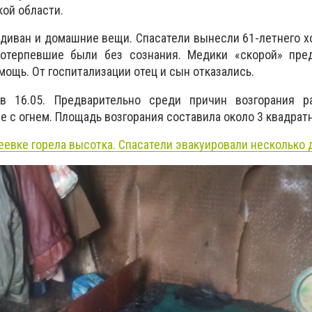
кой области.
 диван и домашние вещи. Спасатели вынесли 61-летнего х
Потерпевшие были без сознания. Медики «скорой» пре
ощь. От госпитализации отец и сын отказались.
в 16.05. Предварительно среди причин возгорания р
 с огнем. Площадь возгорания составила около 3 квадрат
еевке горела высотка. Спасатели эвакуировали несколько 