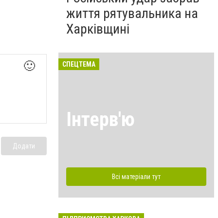
життя рятувальника на
Харківщині
🙂
СПЕЦТЕМА
Інтерв'ю
Додати
Всі матеріали тут