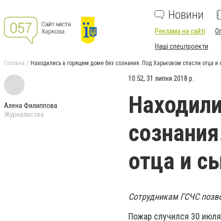
Новини
Реклама на сайті
О
Наші спецпроекти
Головна
Находились в горящем доме без сознания. Под Харьковом спасли отца и 
10:52, 31 липня 2018 р.
Находили
Алена Филиппова
Журналистка
сознания
отца и с
Сотрудникам ГСЧС позво
Пожар случился 30 июля 