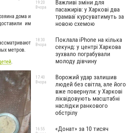
Важливі зміни для
19:20
Вчора
пасажирів: у Харкові два
трамваї курсуватимуть за
озяина дома и
новою схемою
доставили им
Поклала iPhone на кілька
18:30
ассматривают
Вчора
секунд: у центрі Харкова
ных метров.
зухвало пограбували
молоду дівчину
детей
.
Ворожий удар залишив
17:40
Вчора
людей без світла, але його
вже повернули: у Харкові
ліквідовують масштабні
наслідки ранкового
обстрілу
«Донат» за 10 тисяч
16:55