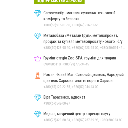
ПІДПРИЄМСТВА ХАРКОВА
Camsecurity - магазин сучасних технологій
комфорту та безпеки
+380(66)916-61-66, +380(67)916-61-66
Металобаза «Металан Груп», металопрокат,
продаж та купівля металопрокату нового і б/у
+380(50)423-95-40, +380(67)623-65-00, +380(50)564-44-77, +380(68)564-44-77
Грумінг студія Zoo-SPA, грумінг для тварин
0994886110, +380(99)778-34-45
Роман - Білий Маг, Сильний цілитель, Народний
цілитель Харкова. зняття порчі в Харкові
+380(67)122-22-55, +380(50)044-43-00
Віра Тарасенко, адвокат
+380(67)542-00-97
Медіал, медичний центр корекції слуху
+380(75)323-80-83, +380(57)757-39-98, +380(50)323-80-84