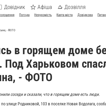
Довідник
Афіша
Дозвілля
голошення
Погода
Нерухомість
Карта міста
Довідкова
Питан
сына, - ФОТО
сь в горящем доме б
. Под Харьковом спас
ына, - ФОТО
нили соседи и сказали, что в горящем доме есть люди.
по улице Родниковой, 103 в поселке Новая Водолага, сооб